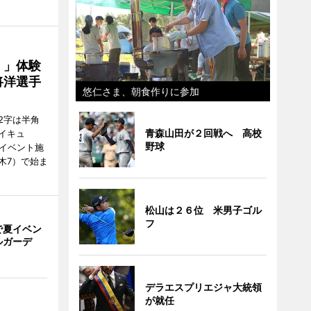
！」体験
将洋選手
悠仁さま、朝食作りに参加
2字は半角
青森山田が２回戦へ 高校
イキュ
野球
、イベント施
木7）で始ま
松山は２６位 米男子ゴル
フ
で夏イベン
ルガーデ
デラエスプリエジャ大統領
が就任