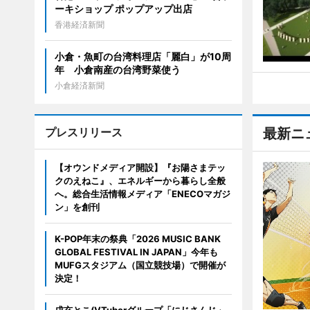
ーキショップ ポップアップ出店
香港経済新聞
小倉・魚町の台湾料理店「麗白」が10周
年 小倉南産の台湾野菜使う
小倉経済新聞
プレスリリース
最新ニ
【オウンドメディア開設】『お陽さまテッ
クのえねこ』、エネルギーから暮らし全般
へ。総合生活情報メディア「ENECOマガジ
ン」を創刊
K-POP年末の祭典「2026 MUSIC BANK
GLOBAL FESTIVAL IN JAPAN」今年も
MUFGスタジアム（国立競技場）で開催が
決定！