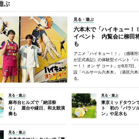
遊ぶ
見る・遊ぶ
六本木で「ハイキュー！
イベント 内覧会に柳田
も
アニメ「ハイキュー！！」（感嘆符
が正式表記）の体験型イベント「ハ
ー！！ オン ザ コート」が8月7日
設「ベルサール六本木」（港区六本
る。
見る・遊ぶ
見る・遊ぶ
麻布台ヒルズで「納涼祭
東京ミッドタウン
り」 屋台や縁日、和太鼓演
ト 初の「パラソ
奏も
ン」や足水も
見る・遊ぶ