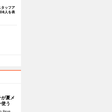
スタッフア
08人を表
チが夏メ
ン使う
 Reve