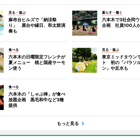
見る・遊ぶ
暮らす・働く
麻布台ヒルズで「納涼祭
六本木で3社合同
り」 屋台や縁日、和太鼓演
企画 社員100人
奏も
食べる
見る・遊ぶ
六本木の日曜限定フレンチが
東京ミッドタウン
夏メニュー 桃と国産サーモ
ト 初の「パラソ
ン使う
ン」や足水も
食べる
六本木の「しゃぶ禅」が食べ
放題企画 黒毛和牛など3種
提供
もっと見る