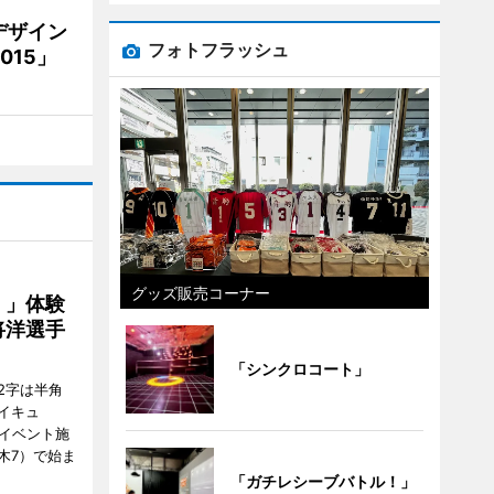
デザイン
フォトフラッシュ
15」
グッズ販売コーナー
！」体験
将洋選手
「シンクロコート」
2字は半角
イキュ
、イベント施
木7）で始ま
「ガチレシーブバトル！」