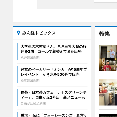
みん経トピックス
特集
大学生の木村栞さん、八戸三社大祭の行
列を2周 ゴールで着替えてまた出発
八戸経済新聞
経堂のベーカリー「オンカ」が15周年プ
レイベント かき氷を500円で販売
経堂経済新聞
抹茶・日本茶カフェ「ナナズグリーンテ
ィー」、自由が丘2号店 新メニューも
自由が丘経済新聞
香港・ifcに「フォーシーズンズ」直営ケ