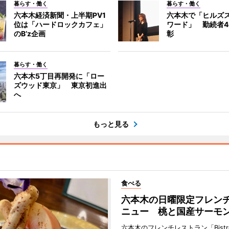
暮らす・働く
暮らす・働く
六本木経済新聞・上半期PV1
六本木で「ヒルズ
位は「ハードロックカフェ」
ワード」 勤続者4
のB’z企画
彰
暮らす・働く
六本木5丁目再開発に「ロー
ズウッド東京」 東京初進出
へ
もっと見る
食べる
六本木の日曜限定フレン
ニュー 桃と国産サーモ
六本木のフレンチレストラン「Bistro