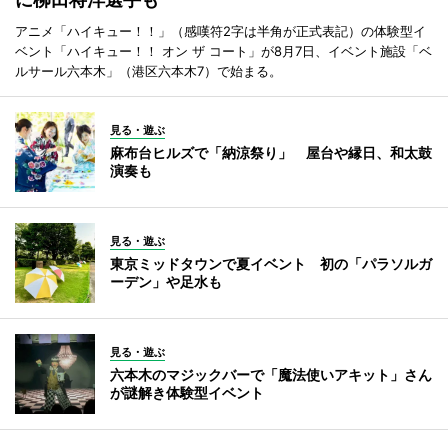
アニメ「ハイキュー！！」（感嘆符2字は半角が正式表記）の体験型イ
ベント「ハイキュー！！ オン ザ コート」が8月7日、イベント施設「ベ
ルサール六本木」（港区六本木7）で始まる。
見る・遊ぶ
麻布台ヒルズで「納涼祭り」 屋台や縁日、和太鼓
演奏も
見る・遊ぶ
東京ミッドタウンで夏イベント 初の「パラソルガ
ーデン」や足水も
見る・遊ぶ
六本木のマジックバーで「魔法使いアキット」さん
が謎解き体験型イベント