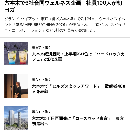
六本木で3社合同ウェルネス企画 社員100人が朝
ヨガ
グランド ハイアット 東京（港区六本木6）で7月24日、ウェルネスイベ
ント「SUMMER BREATHING 2026」が開催され、「森ビルホスピタリ
ティコーポレーション」など3社の社員らが参加した。
暮らす・働く
六本木経済新聞・上半期PV1位は「ハードロックカ
フェ」のB’z企画
暮らす・働く
六本木で「ヒルズスタッフアワード」 勤続者408
人を表彰
暮らす・働く
六本木5丁目再開発に「ローズウッド東京」 東京
初進出へ