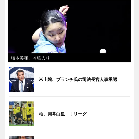
張本美和、４強入り
米上院、ブランチ氏の司法長官人事承認
柏、開幕白星 Ｊリーグ