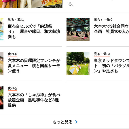
る。
見る・遊ぶ
暮らす・働く
麻布台ヒルズで「納涼祭
六本木で3社合同
り」 屋台や縁日、和太鼓演
企画 社員100人
奏も
食べる
見る・遊ぶ
六本木の日曜限定フレンチが
東京ミッドタウン
夏メニュー 桃と国産サーモ
ト 初の「パラソ
ン使う
ン」や足水も
食べる
六本木の「しゃぶ禅」が食べ
放題企画 黒毛和牛など3種
提供
もっと見る