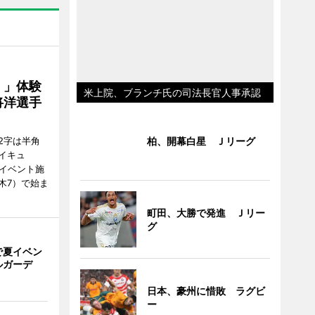
！」体験
米上院、ブランチ氏の司法長官人事承認
将洋選手
柏、開幕白星 Ｊリーグ
2字は半角
イキュ
、イベント施
木7）で始ま
町田、大勝で発進 Ｊリー
グ
で夏イベン
ルガーデ
日本、豪州に惜敗 ラグビ
ー