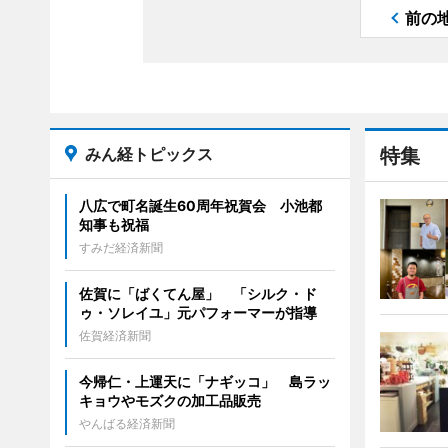
前の
みん経トピックス
特集
八広で町名誕生60周年祝賀会 小池都
知事も祝福
すみだ経済新聞
佐賀に「ばくてん屋」 「シルク・ド
ゥ・ソレイユ」元パフォーマーが指導
佐賀経済新聞
今帰仁・上運天に「ナギッコ」 島ラッ
キョウやモズクの加工品販売
やんばる経済新聞