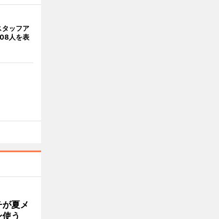
スタッフア
08人を表
チが夏メ
ン使う