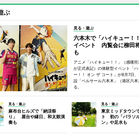
遊ぶ
見る・遊ぶ
六本木で「ハイキュー！
イベント 内覧会に柳田
も
アニメ「ハイキュー！！」（感嘆符
が正式表記）の体験型イベント「ハ
ー！！ オン ザ コート」が8月7日
設「ベルサール六本木」（港区六本
る。
見る・遊ぶ
見る・遊ぶ
麻布台ヒルズで「納涼祭
東京ミッドタウン
り」 屋台や縁日、和太鼓演
ト 初の「パラソ
奏も
ン」や足水も