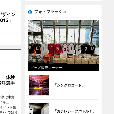
フォトフラッシュ
デザイン
15」
グッズ販売コーナー
！」体験
将洋選手
「シンクロコート」
2字は半角
イキュ
、イベント施
「ガチレシーブバトル！」
木7）で始ま