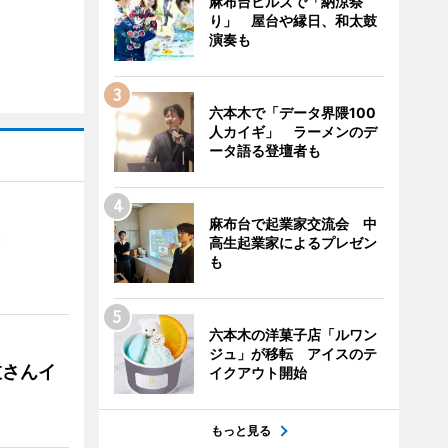
麻布台ヒルズで「納涼祭
り」 屋台や縁日、和太鼓
演奏も
六本木で「データ界隈100
人カイギ」 ラーメンのデ
ータ語る登壇者も
麻布台で起業家交流会 中
）
高生起業家によるプレゼン
も
六本木の洋菓子店「ルワン
ジュ」が移転 アイスのテ
枝さんイ
イクアウト開始
もっと見る