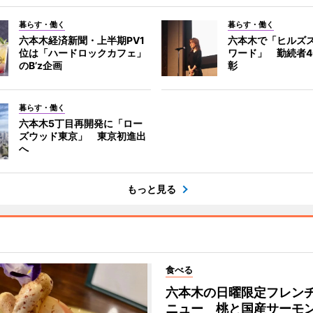
暮らす・働く
暮らす・働く
六本木経済新聞・上半期PV1
六本木で「ヒルズ
位は「ハードロックカフェ」
ワード」 勤続者4
のB’z企画
彰
暮らす・働く
六本木5丁目再開発に「ロー
ズウッド東京」 東京初進出
へ
もっと見る
食べる
六本木の日曜限定フレン
ニュー 桃と国産サーモ