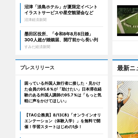
沼津「淡島ホテル」が夏限定イベント
イラストサービスや星空観望会など
沼津経済新聞
墨田区役所、「令和8年8月8日婚」
300人超が婚姻届、開庁前から長い列
すみだ経済新聞
プレスリリース
最新ニ
困っている外国人旅行者に接した・見かけ
た会員の95.6％が「助けたい」日本滞在経
験のある外国人講師の95.7％は「もっと気
軽に声をかけてほしい」
【TAC公務員】8/13(木)「オンラインオリ
エンテーション（体験入学）」を無料で開
催！学習スタートはじめの1歩！