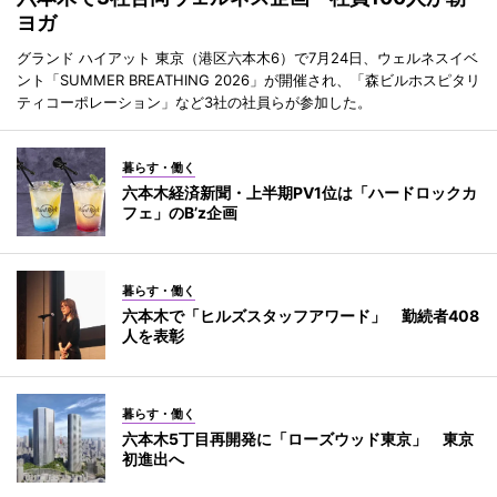
ヨガ
グランド ハイアット 東京（港区六本木6）で7月24日、ウェルネスイベ
ント「SUMMER BREATHING 2026」が開催され、「森ビルホスピタリ
ティコーポレーション」など3社の社員らが参加した。
暮らす・働く
六本木経済新聞・上半期PV1位は「ハードロックカ
フェ」のB’z企画
暮らす・働く
六本木で「ヒルズスタッフアワード」 勤続者408
人を表彰
暮らす・働く
六本木5丁目再開発に「ローズウッド東京」 東京
初進出へ