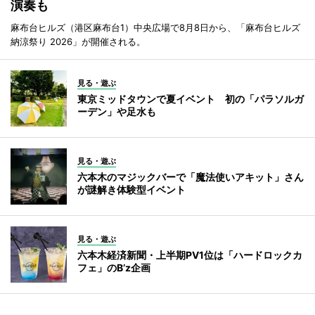
演奏も
麻布台ヒルズ（港区麻布台1）中央広場で8月8日から、「麻布台ヒルズ
納涼祭り 2026」が開催される。
見る・遊ぶ
東京ミッドタウンで夏イベント 初の「パラソルガ
ーデン」や足水も
見る・遊ぶ
六本木のマジックバーで「魔法使いアキット」さん
が謎解き体験型イベント
見る・遊ぶ
六本木経済新聞・上半期PV1位は「ハードロックカ
フェ」のB’z企画