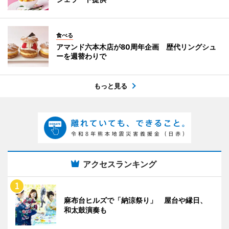
食べる
アマンド六本木店が80周年企画 歴代リングシュ
ーを週替わりで
もっと見る
アクセスランキング
麻布台ヒルズで「納涼祭り」 屋台や縁日、
和太鼓演奏も