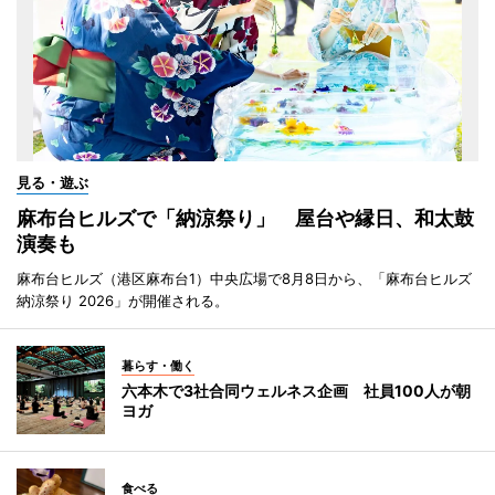
見る・遊ぶ
麻布台ヒルズで「納涼祭り」 屋台や縁日、和太鼓
演奏も
麻布台ヒルズ（港区麻布台1）中央広場で8月8日から、「麻布台ヒルズ
納涼祭り 2026」が開催される。
暮らす・働く
六本木で3社合同ウェルネス企画 社員100人が朝
ヨガ
食べる