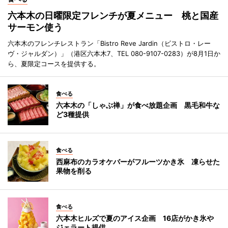
六本木の日曜限定フレンチが夏メニュー 桃と国産
サーモン使う
六本木のフレンチレストラン「Bistro Reve Jardin（ビストロ・レー
ヴ・ジャルダン）」（港区六本木7、TEL 080-9107-0283）が8月1日か
ら、夏限定コースを提供する。
食べる
六本木の「しゃぶ禅」が食べ放題企画 黒毛和牛な
ど3種提供
食べる
西麻布のカラオケバーがフルーツかき氷 凍らせた
果物を削る
食べる
六本木ヒルズで夏のアイス企画 16店がかき氷や
ジェラート提供