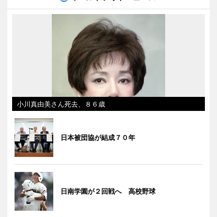
小川真由美さん死去、８６歳
日本被団協が結成７０年
日南学園が２回戦へ 高校野球