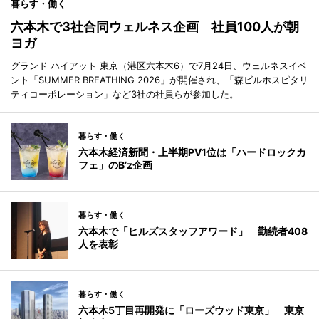
暮らす・働く
六本木で3社合同ウェルネス企画 社員100人が朝
ヨガ
グランド ハイアット 東京（港区六本木6）で7月24日、ウェルネスイベ
ント「SUMMER BREATHING 2026」が開催され、「森ビルホスピタリ
ティコーポレーション」など3社の社員らが参加した。
暮らす・働く
六本木経済新聞・上半期PV1位は「ハードロックカ
フェ」のB’z企画
暮らす・働く
六本木で「ヒルズスタッフアワード」 勤続者408
人を表彰
暮らす・働く
六本木5丁目再開発に「ローズウッド東京」 東京