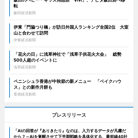
転
飯田経済新聞
伊東「門脇つり橋」が訪日外国人ランキング全国2位 大室
山と合わせて訪問
伊東経済新聞
「花火の日」に浅草神社で「浅草子供花火大会」 総勢
500人超のイベントに
浅草経済新聞
ペニンシュラ香港が中秋節の新メニュー 「ベイクハウ
ス」との新作月餅も
香港経済新聞
プレスリリース
「AIの回答が『ありきたり』なのは、入力するデータが凡庸だ
から？～AIを覚醒させて下半期戦略を具体化する、最前線40社