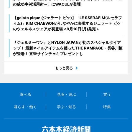
の成功事例活用術～」にWACULが登壇
【gelato pique (ジェラート ピケ)】「LE SSERAFIM(ルセラフ
ィム)」KIM CHAEWONがしなやかに表現するジェラート ピケ
のウェルネスウェアが初登場＜8月10日(月)発売＞
『ジェルミーワン』とNYLON JAPANが初のスペシャルタイア
ップ！ 最新ネイルアイテムを纏ったTHE RAMPAGE・長谷川慎
が登場！ 直筆サインチェキプレゼントも
もっと見る
食べる
見る・遊ぶ
買う
暮らす・働く
学ぶ・知る
特集