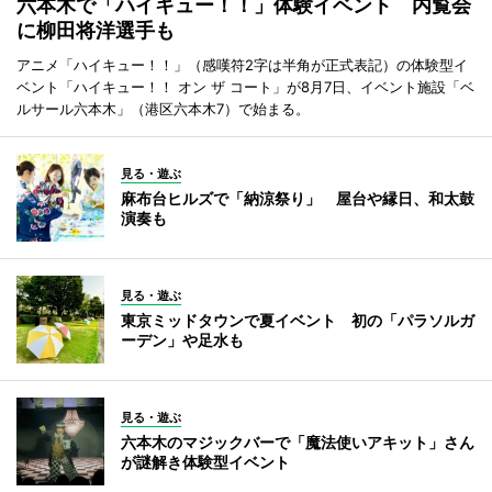
六本木で「ハイキュー！！」体験イベント 内覧会
に柳田将洋選手も
アニメ「ハイキュー！！」（感嘆符2字は半角が正式表記）の体験型イ
ベント「ハイキュー！！ オン ザ コート」が8月7日、イベント施設「ベ
ルサール六本木」（港区六本木7）で始まる。
見る・遊ぶ
麻布台ヒルズで「納涼祭り」 屋台や縁日、和太鼓
演奏も
見る・遊ぶ
東京ミッドタウンで夏イベント 初の「パラソルガ
ーデン」や足水も
見る・遊ぶ
六本木のマジックバーで「魔法使いアキット」さん
が謎解き体験型イベント