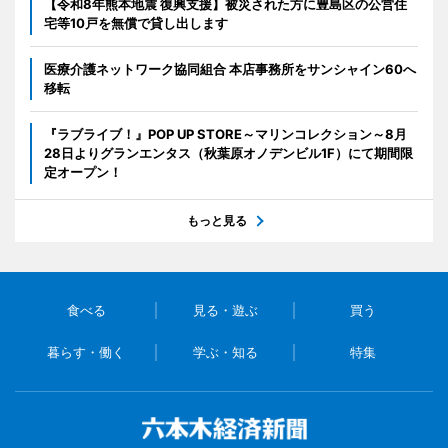
【令和8年熊本地震 復興支援】被災された方に豊島区の公営住
宅等10戸を無償で貸し出します
医療介護ネットワーク協同組合 本店事務所をサンシャイン60へ
移転
『ラブライブ！』POP UP STORE～マリンコレクション～8月
28日よりグランエンタス（秋葉原オノデンビル1F）にて期間限
定オープン！
もっと見る
食べる
見る・遊ぶ
買う
暮らす・働く
学ぶ・知る
特集