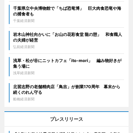
千葉県立中央博物館で「ちば恐竜博」 巨大肉食恐竜や海
の捕食者も
千葉経済新聞
岩木山神社向かいに「お山の花彩食堂 龍の憩」 和食職人
の夫婦が経営
弘前経済新聞
浅草・松が谷にニットカフェ「ito-mori」 編み物好きが
集う場に
浅草経済新聞
北習志野の老舗精肉店「鳥吉」が創業170周年 幕末から
続くのれん守る
船橋経済新聞
プレスリリース