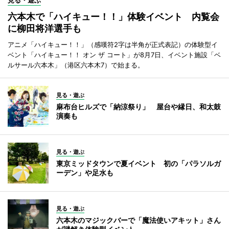
見る・遊ぶ
六本木で「ハイキュー！！」体験イベント 内覧会
に柳田将洋選手も
アニメ「ハイキュー！！」（感嘆符2字は半角が正式表記）の体験型イ
ベント「ハイキュー！！ オン ザ コート」が8月7日、イベント施設「ベ
ルサール六本木」（港区六本木7）で始まる。
見る・遊ぶ
麻布台ヒルズで「納涼祭り」 屋台や縁日、和太鼓
演奏も
見る・遊ぶ
東京ミッドタウンで夏イベント 初の「パラソルガ
ーデン」や足水も
見る・遊ぶ
六本木のマジックバーで「魔法使いアキット」さん