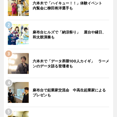
六本木で「ハイキュー！！」体験イベント
内覧会に柳田将洋選手も
麻布台ヒルズで「納涼祭り」 屋台や縁日、
和太鼓演奏も
六本木で「データ界隈100人カイギ」 ラーメ
ンのデータ語る登壇者も
麻布台で起業家交流会 中高生起業家による
プレゼンも