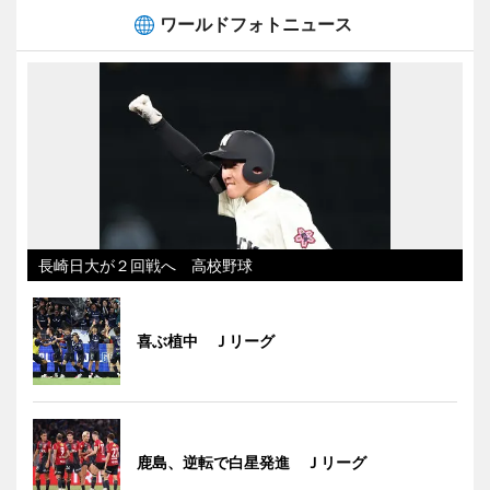
ワールドフォトニュース
長崎日大が２回戦へ 高校野球
喜ぶ植中 Ｊリーグ
鹿島、逆転で白星発進 Ｊリーグ