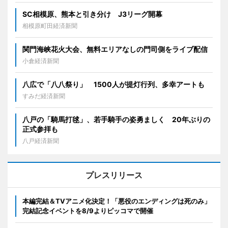
SC相模原、熊本と引き分け J3リーグ開幕
相模原町田経済新聞
関門海峡花火大会、無料エリアなしの門司側をライブ配信
小倉経済新聞
八広で「八八祭り」 1500人が提灯行列、多幸アートも
すみだ経済新聞
八戸の「騎馬打毬」、若手騎手の姿勇ましく 20年ぶりの
正式参拝も
八戸経済新聞
プレスリリース
本編完結＆TVアニメ化決定！「悪役のエンディングは死のみ」
完結記念イベントを8/9よりピッコマで開催