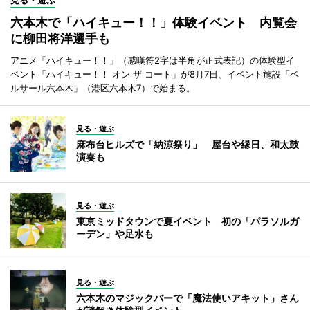
見る・遊ぶ
六本木で「ハイキュー！！」体験イベント 内覧会
に柳田将洋選手も
アニメ「ハイキュー！！」（感嘆符2字は半角が正式表記）の体験型イ
ベント「ハイキュー！！ オン ザ コート」が8月7日、イベント施設「ベ
ルサール六本木」（港区六本木7）で始まる。
見る・遊ぶ
麻布台ヒルズで「納涼祭り」 屋台や縁日、和太鼓
演奏も
見る・遊ぶ
東京ミッドタウンで夏イベント 初の「パラソルガ
ーデン」や足水も
見る・遊ぶ
六本木のマジックバーで「魔法使いアキット」さん