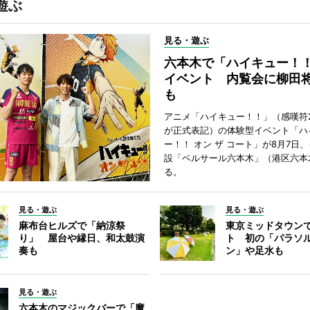
遊ぶ
見る・遊ぶ
六本木で「ハイキュー！
イベント 内覧会に柳田
も
アニメ「ハイキュー！！」（感嘆符
が正式表記）の体験型イベント「ハ
ー！！ オン ザ コート」が8月7日
設「ベルサール六本木」（港区六本
る。
見る・遊ぶ
見る・遊ぶ
麻布台ヒルズで「納涼祭
東京ミッドタウン
り」 屋台や縁日、和太鼓演
ト 初の「パラソ
奏も
ン」や足水も
見る・遊ぶ
六本木のマジックバーで「魔