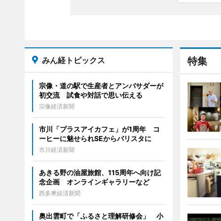
みん経トピックス
特集
宗像・道の駅で生産者とアンバサダーが
初交流 試食や対話で思い伝える
宗像経済新聞
市川「プラスアイカフェ」が1周年 コ
ーヒーに魅せられSEからバリスタに
市川経済新聞
あきる野の油屋旅館、115周年へ向け記
念企画 オンラインギャラリーなど
西多摩経済新聞
奥出雲町で「ふるさと理解研修会」 小