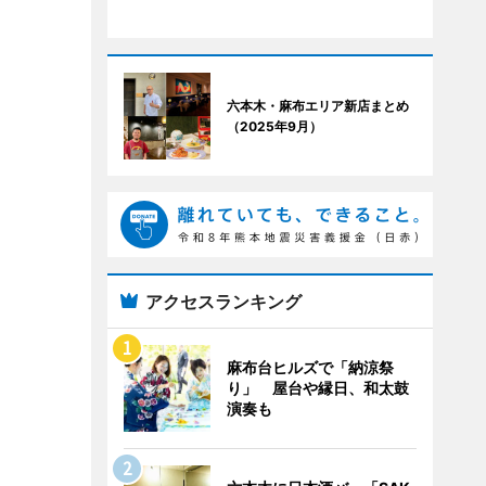
六本木・麻布エリア新店まとめ
（2025年9月）
アクセスランキング
麻布台ヒルズで「納涼祭
り」 屋台や縁日、和太鼓
演奏も