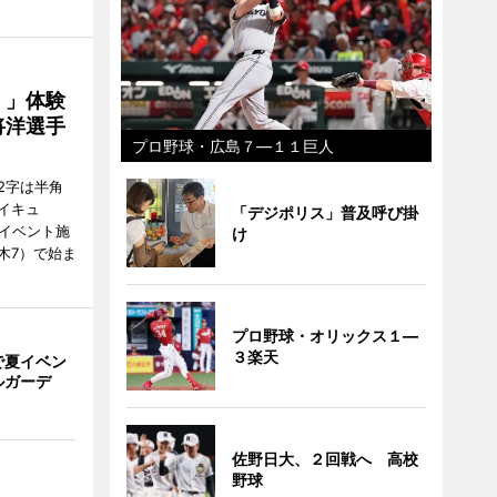
！」体験
将洋選手
プロ野球・広島７―１１巨人
2字は半角
イキュ
「デジポリス」普及呼び掛
、イベント施
け
木7）で始ま
プロ野球・オリックス１―
３楽天
で夏イベン
ルガーデ
佐野日大、２回戦へ 高校
野球