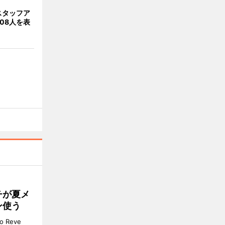
スタッフア
08人を表
チが夏メ
ン使う
 Reve