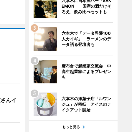
六本木に日本酒バー「SAK
EMON」 国産の酒だけそ
ろえ、飲み比べセットも
六本木で「データ界隈100
人カイギ」 ラーメンのデ
ータ語る登壇者も
）
麻布台で起業家交流会 中
高生起業家によるプレゼン
も
六本木の洋菓子店「ルワン
枝さんイ
ジュ」が移転 アイスのテ
イクアウト開始
もっと見る