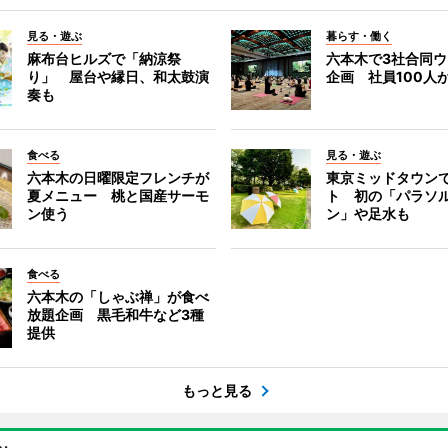
見る・遊ぶ
暮らす・働く
麻布台ヒルズで「納涼祭
六本木で3社合同
り」 屋台や縁日、和太鼓演
企画 社員100人
奏も
食べる
見る・遊ぶ
六本木の日曜限定フレンチが
東京ミッドタウン
夏メニュー 桃と国産サーモ
ト 初の「パラソ
ン使う
ン」や足水も
食べる
六本木の「しゃぶ禅」が食べ
放題企画 黒毛和牛など3種
提供
もっと見る