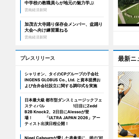
中学校の教職員らが地元の魅力学ぶ
雲南経済新聞
加茂古大寺踊り保存会メンバー、盆踊り
大会へ向け練習重ねる
雲南経済新聞
プレスリリース
最新ニ
シャリオン、タイのCPグループの子会社
INGENS GLOBUS Co., Ltd. と資本提携お
よび合弁会社設立に関する調印式を実施
日本最大級 都市型ダンスミュージックフェ
スティバル 1日目にZedd
B2B Knock2、2日目にAlessoが登
場！ 「ULTRA JAPAN 2026」アー
ティスト出演日程公開！
Nigel Cabournが愛した表参道に、彼の“好