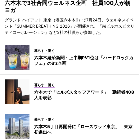
六本木で3社合同ウェルネス企画 社員100人が朝
ヨガ
グランド ハイアット 東京（港区六本木6）で7月24日、ウェルネスイベ
ント「SUMMER BREATHING 2026」が開催され、「森ビルホスピタリ
ティコーポレーション」など3社の社員らが参加した。
暮らす・働く
六本木経済新聞・上半期PV1位は「ハードロックカ
フェ」のB’z企画
暮らす・働く
六本木で「ヒルズスタッフアワード」 勤続者408
人を表彰
暮らす・働く
六本木5丁目再開発に「ローズウッド東京」 東京
初進出へ