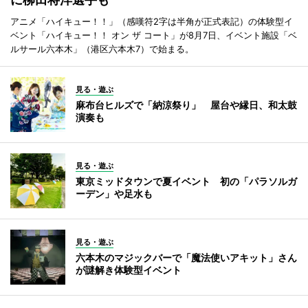
アニメ「ハイキュー！！」（感嘆符2字は半角が正式表記）の体験型イ
ベント「ハイキュー！！ オン ザ コート」が8月7日、イベント施設「ベ
ルサール六本木」（港区六本木7）で始まる。
見る・遊ぶ
麻布台ヒルズで「納涼祭り」 屋台や縁日、和太鼓
演奏も
見る・遊ぶ
東京ミッドタウンで夏イベント 初の「パラソルガ
ーデン」や足水も
見る・遊ぶ
六本木のマジックバーで「魔法使いアキット」さん
が謎解き体験型イベント