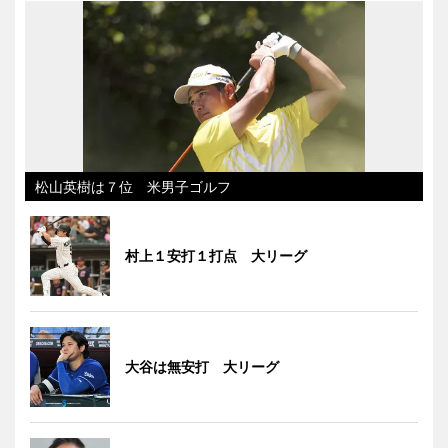
松山英樹は７位 米男子ゴルフ
村上１安打１打点 大リーグ
大谷は無安打 大リーグ