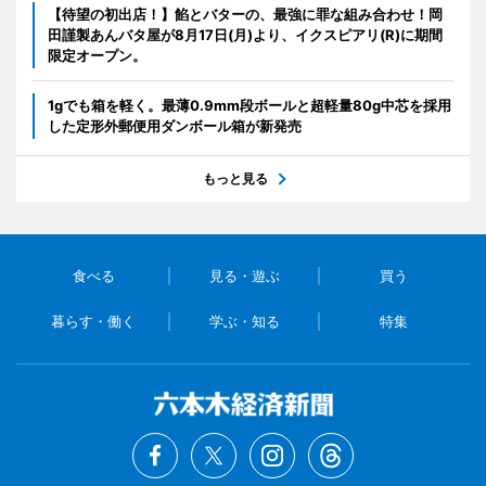
【待望の初出店！】餡とバターの、最強に罪な組み合わせ！岡
田謹製あんバタ屋が8月17日(月)より、イクスピアリ(R)に期間
限定オープン。
1gでも箱を軽く。最薄0.9mm段ボールと超軽量80g中芯を採用
した定形外郵便用ダンボール箱が新発売
もっと見る
食べる
見る・遊ぶ
買う
暮らす・働く
学ぶ・知る
特集