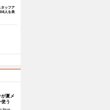
スタッフア
08人を表
チが夏メ
ン使う
 Reve