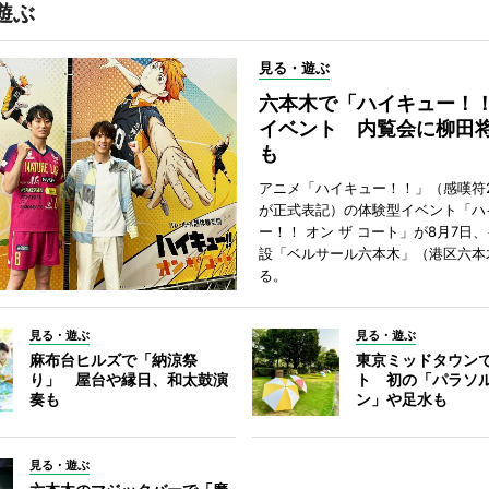
遊ぶ
見る・遊ぶ
六本木で「ハイキュー！
イベント 内覧会に柳田
も
アニメ「ハイキュー！！」（感嘆符
が正式表記）の体験型イベント「ハ
ー！！ オン ザ コート」が8月7日
設「ベルサール六本木」（港区六本
る。
見る・遊ぶ
見る・遊ぶ
麻布台ヒルズで「納涼祭
東京ミッドタウン
り」 屋台や縁日、和太鼓演
ト 初の「パラソ
奏も
ン」や足水も
見る・遊ぶ