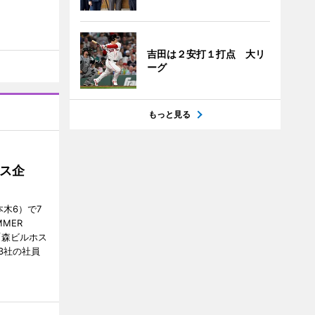
吉田は２安打１打点 大リ
ーグ
もっと見る
ス企
木6）で7
MER
、「森ビルホス
3社の社員