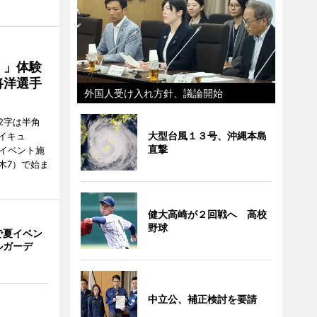
！」体験
将洋選手
外国人受け入れ方針、議論開始
2字は半角
大型台風１３号、沖縄本島
イキュ
直撃
、イベント施
木7）で始ま
健大高崎が２回戦へ 高校
野球
で夏イベン
ルガーデ
中立公、補正検討を要請