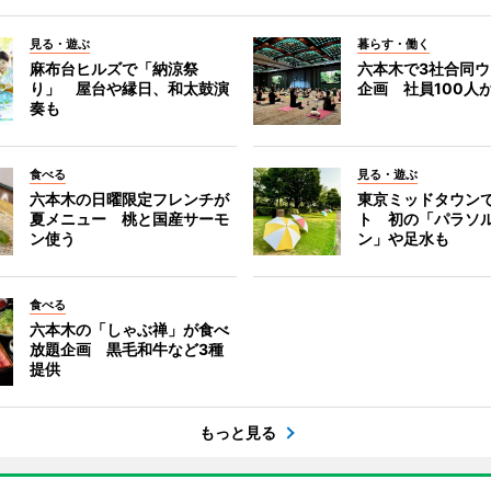
見る・遊ぶ
暮らす・働く
麻布台ヒルズで「納涼祭
六本木で3社合同
り」 屋台や縁日、和太鼓演
企画 社員100人
奏も
食べる
見る・遊ぶ
六本木の日曜限定フレンチが
東京ミッドタウン
夏メニュー 桃と国産サーモ
ト 初の「パラソ
ン使う
ン」や足水も
食べる
六本木の「しゃぶ禅」が食べ
放題企画 黒毛和牛など3種
提供
もっと見る