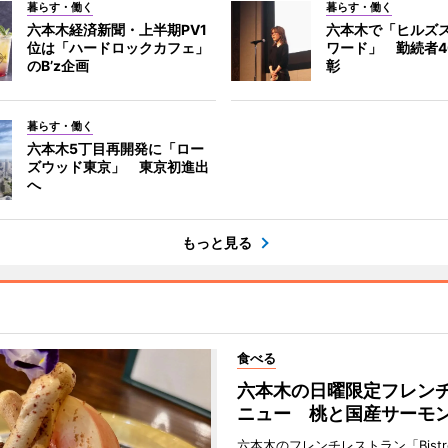
暮らす・働く
暮らす・働く
六本木経済新聞・上半期PV1
六本木で「ヒルズ
位は「ハードロックカフェ」
ワード」 勤続者4
のB’z企画
彰
暮らす・働く
六本木5丁目再開発に「ロー
ズウッド東京」 東京初進出
へ
もっと見る
食べる
六本木の日曜限定フレン
ニュー 桃と国産サーモ
六本木のフレンチレストラン「Bistro