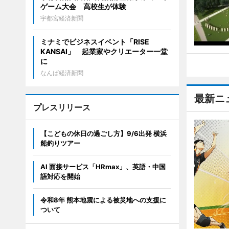
ゲーム大会 高校生が体験
宇都宮経済新聞
ミナミでビジネスイベント「RISE
KANSAI」 起業家やクリエーター一堂
に
なんば経済新聞
最新ニ
プレスリリース
【こどもの休日の過ごし方】9/6出発 横浜
船釣りツアー
AI 面接サービス「HRmax」、英語・中国
語対応を開始
令和8年 熊本地震による被災地への支援に
ついて