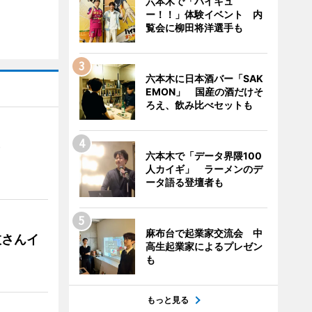
六本木で「ハイキュ
ー！！」体験イベント 内
覧会に柳田将洋選手も
六本木に日本酒バー「SAK
EMON」 国産の酒だけそ
ろえ、飲み比べセットも
）
六本木で「データ界隈100
人カイギ」 ラーメンのデ
ータ語る登壇者も
麻布台で起業家交流会 中
枝さんイ
高生起業家によるプレゼン
も
もっと見る