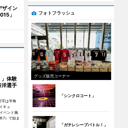
デザイン
フォトフラッシュ
15」
グッズ販売コーナー
！」体験
将洋選手
「シンクロコート」
2字は半角
イキュ
、イベント施
木7）で始ま
「ガチレシーブバトル！」