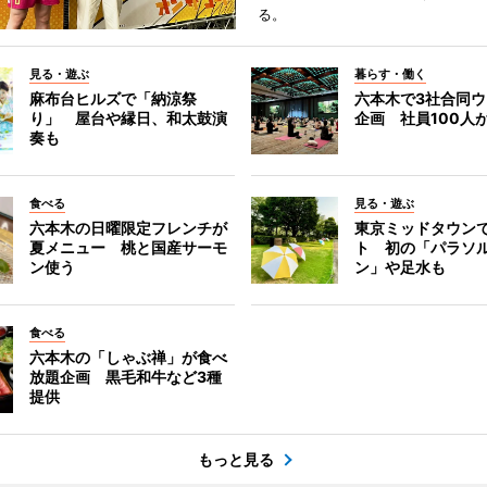
る。
見る・遊ぶ
暮らす・働く
麻布台ヒルズで「納涼祭
六本木で3社合同
り」 屋台や縁日、和太鼓演
企画 社員100人
奏も
食べる
見る・遊ぶ
六本木の日曜限定フレンチが
東京ミッドタウン
夏メニュー 桃と国産サーモ
ト 初の「パラソ
ン使う
ン」や足水も
食べる
六本木の「しゃぶ禅」が食べ
放題企画 黒毛和牛など3種
提供
もっと見る