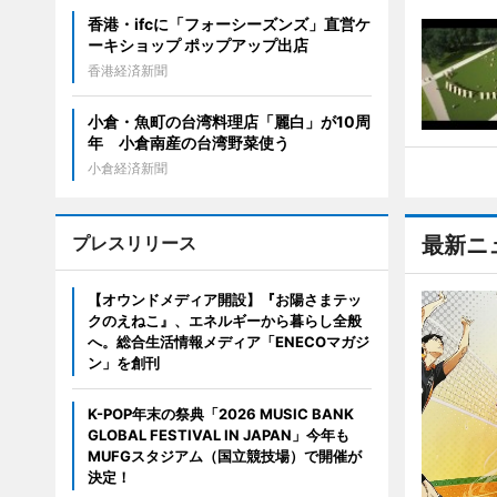
香港・ifcに「フォーシーズンズ」直営ケ
ーキショップ ポップアップ出店
香港経済新聞
小倉・魚町の台湾料理店「麗白」が10周
年 小倉南産の台湾野菜使う
小倉経済新聞
プレスリリース
最新ニ
【オウンドメディア開設】『お陽さまテッ
クのえねこ』、エネルギーから暮らし全般
へ。総合生活情報メディア「ENECOマガジ
ン」を創刊
K-POP年末の祭典「2026 MUSIC BANK
GLOBAL FESTIVAL IN JAPAN」今年も
MUFGスタジアム（国立競技場）で開催が
決定！