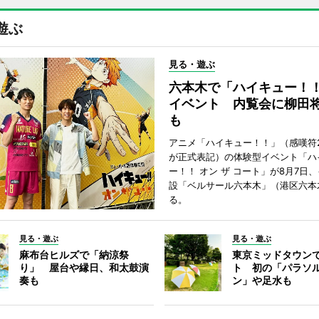
遊ぶ
見る・遊ぶ
六本木で「ハイキュー！
イベント 内覧会に柳田
も
アニメ「ハイキュー！！」（感嘆符
が正式表記）の体験型イベント「ハ
ー！！ オン ザ コート」が8月7日
設「ベルサール六本木」（港区六本
る。
見る・遊ぶ
見る・遊ぶ
麻布台ヒルズで「納涼祭
東京ミッドタウン
り」 屋台や縁日、和太鼓演
ト 初の「パラソ
奏も
ン」や足水も