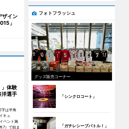
フォトフラッシュ
デザイン
15」
グッズ販売コーナー
！」体験
将洋選手
「シンクロコート」
2字は半角
イキュ
、イベント施
「ガチレシーブバトル！」
木7）で始ま