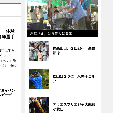
！」体験
悠仁さま、朝食作りに参加
将洋選手
青森山田が２回戦へ 高校
2字は半角
野球
イキュ
、イベント施
木7）で始ま
松山は２６位 米男子ゴル
フ
で夏イベン
ルガーデ
デラエスプリエジャ大統領
が就任