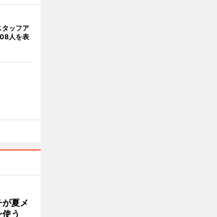
スタッフア
08人を表
チが夏メ
ン使う