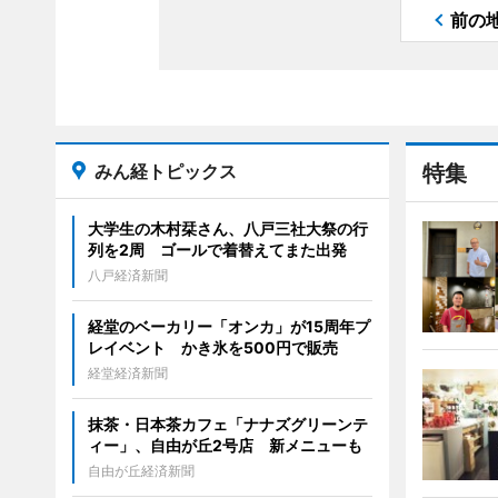
前の
みん経トピックス
特集
大学生の木村栞さん、八戸三社大祭の行
列を2周 ゴールで着替えてまた出発
八戸経済新聞
経堂のベーカリー「オンカ」が15周年プ
レイベント かき氷を500円で販売
経堂経済新聞
抹茶・日本茶カフェ「ナナズグリーンテ
ィー」、自由が丘2号店 新メニューも
自由が丘経済新聞