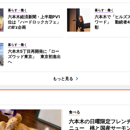
暮らす・働く
暮らす・働く
六本木経済新聞・上半期PV1
六本木で「ヒルズ
位は「ハードロックカフェ」
ワード」 勤続者4
のB’z企画
彰
暮らす・働く
六本木5丁目再開発に「ロー
ズウッド東京」 東京初進出
へ
もっと見る
食べる
六本木の日曜限定フレン
ニュー 桃と国産サーモ