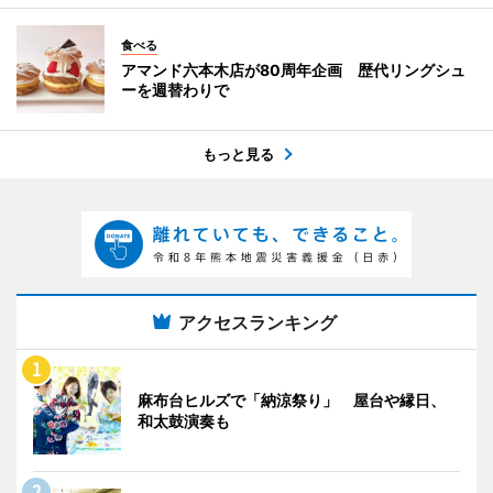
食べる
アマンド六本木店が80周年企画 歴代リングシュ
ーを週替わりで
もっと見る
アクセスランキング
麻布台ヒルズで「納涼祭り」 屋台や縁日、
和太鼓演奏も