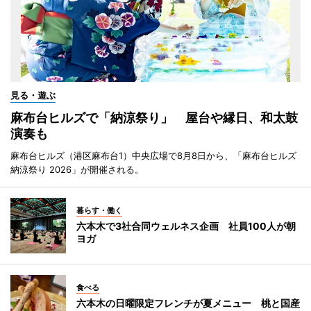
見る・遊ぶ
麻布台ヒルズで「納涼祭り」 屋台や縁日、和太鼓
演奏も
麻布台ヒルズ（港区麻布台1）中央広場で8月8日から、「麻布台ヒルズ
納涼祭り 2026」が開催される。
暮らす・働く
六本木で3社合同ウェルネス企画 社員100人が朝
ヨガ
食べる
六本木の日曜限定フレンチが夏メニュー 桃と国産