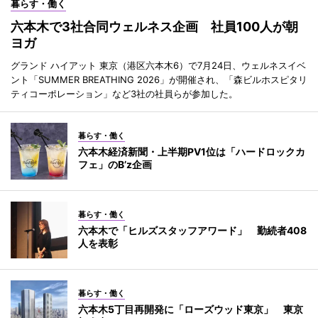
暮らす・働く
六本木で3社合同ウェルネス企画 社員100人が朝
ヨガ
グランド ハイアット 東京（港区六本木6）で7月24日、ウェルネスイベ
ント「SUMMER BREATHING 2026」が開催され、「森ビルホスピタリ
ティコーポレーション」など3社の社員らが参加した。
暮らす・働く
六本木経済新聞・上半期PV1位は「ハードロックカ
フェ」のB’z企画
暮らす・働く
六本木で「ヒルズスタッフアワード」 勤続者408
人を表彰
暮らす・働く
六本木5丁目再開発に「ローズウッド東京」 東京