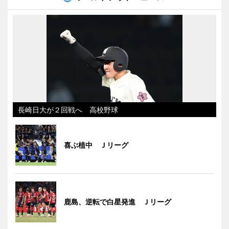
長崎日大が２回戦へ 高校野球
喜ぶ植中 Ｊリーグ
鹿島、逆転で白星発進 Ｊリーグ