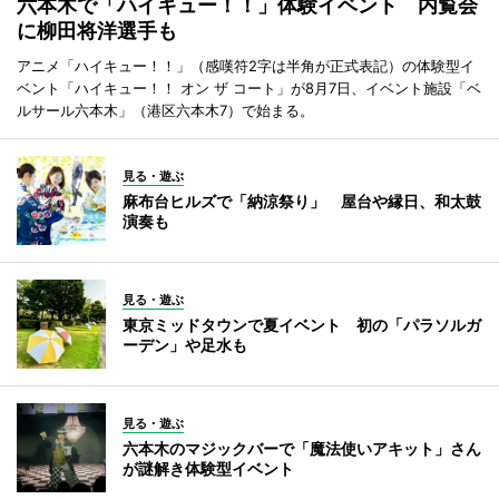
六本木で「ハイキュー！！」体験イベント 内覧会
に柳田将洋選手も
アニメ「ハイキュー！！」（感嘆符2字は半角が正式表記）の体験型イ
ベント「ハイキュー！！ オン ザ コート」が8月7日、イベント施設「ベ
ルサール六本木」（港区六本木7）で始まる。
見る・遊ぶ
麻布台ヒルズで「納涼祭り」 屋台や縁日、和太鼓
演奏も
見る・遊ぶ
東京ミッドタウンで夏イベント 初の「パラソルガ
ーデン」や足水も
見る・遊ぶ
六本木のマジックバーで「魔法使いアキット」さん
が謎解き体験型イベント