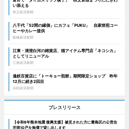
い添える
秩父経済新聞
八千代「52間の縁側」にカフェ「PUKU」 自家焙煎コー
ヒーやカレー提供
船橋経済新聞
江東・清澄白河の雑貨店、猫アイテム専門店「ネコシカ」
としてリニューアル
江東経済新聞
遠鉄百貨店に「トーキョー煎餅」期間限定ショップ 昨年
12月に続き2回目
浜松経済新聞
プレスリリース
【令和8年熊本地震 復興支援】被災された方に豊島区の公営住
宅等10戸を無償で貸し出します