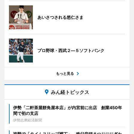
あいさつされる悠仁さま
プロ野球・西武２―５ソフトバンク
もっと見る
みん経トピックス
伊勢「二軒茶屋餅角屋本店」が内宮前に出店 創業450年
間で初の支店
伊勢志摩経済新聞
皆野で「タイムスリップ横丁」 秩父音頭まつりににぎわ