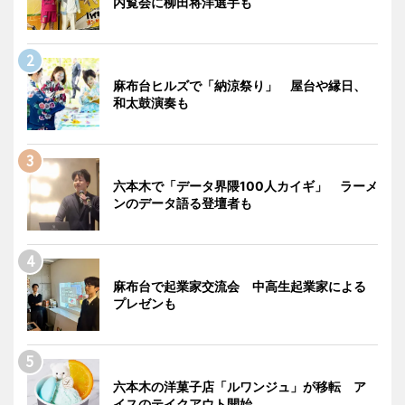
内覧会に柳田将洋選手も
麻布台ヒルズで「納涼祭り」 屋台や縁日、
和太鼓演奏も
六本木で「データ界隈100人カイギ」 ラーメ
ンのデータ語る登壇者も
麻布台で起業家交流会 中高生起業家による
プレゼンも
六本木の洋菓子店「ルワンジュ」が移転 ア
イスのテイクアウト開始