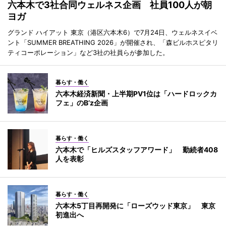
六本木で3社合同ウェルネス企画 社員100人が朝
ヨガ
グランド ハイアット 東京（港区六本木6）で7月24日、ウェルネスイベ
ント「SUMMER BREATHING 2026」が開催され、「森ビルホスピタリ
ティコーポレーション」など3社の社員らが参加した。
暮らす・働く
六本木経済新聞・上半期PV1位は「ハードロックカ
フェ」のB’z企画
暮らす・働く
六本木で「ヒルズスタッフアワード」 勤続者408
人を表彰
暮らす・働く
六本木5丁目再開発に「ローズウッド東京」 東京
初進出へ