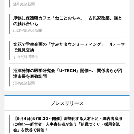
浦和経済新聞
厚狭に保護猫カフェ「ねことおちゃ」 古民家改築、猫と
の触れ合いも
山口宇部経済新聞
文花で学生企画の「すみだタウンミーティング」 4テーマ
で意見交換
すみだ経済新聞
沼津発祥の医学研究会「U-TECH」開催へ 関係者らが沼
津市長を表敬訪問
沼津経済新聞
プレスリリース
【9月4日(金)19:30～開催】深刻化する人材不足・障害者雇用
に挑む──経営者・人事責任者が集う「組織づくり・採用交流
会」を渋谷で開催！