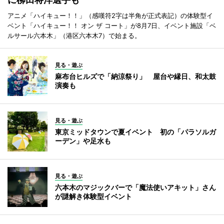
アニメ「ハイキュー！！」（感嘆符2字は半角が正式表記）の体験型イ
ベント「ハイキュー！！ オン ザ コート」が8月7日、イベント施設「ベ
ルサール六本木」（港区六本木7）で始まる。
見る・遊ぶ
麻布台ヒルズで「納涼祭り」 屋台や縁日、和太鼓
演奏も
見る・遊ぶ
東京ミッドタウンで夏イベント 初の「パラソルガ
ーデン」や足水も
見る・遊ぶ
六本木のマジックバーで「魔法使いアキット」さん
が謎解き体験型イベント