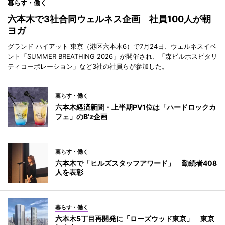
暮らす・働く
六本木で3社合同ウェルネス企画 社員100人が朝
ヨガ
グランド ハイアット 東京（港区六本木6）で7月24日、ウェルネスイベ
ント「SUMMER BREATHING 2026」が開催され、「森ビルホスピタリ
ティコーポレーション」など3社の社員らが参加した。
暮らす・働く
六本木経済新聞・上半期PV1位は「ハードロックカ
フェ」のB’z企画
暮らす・働く
六本木で「ヒルズスタッフアワード」 勤続者408
人を表彰
暮らす・働く
六本木5丁目再開発に「ローズウッド東京」 東京