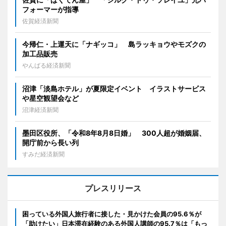
フォーマーが指導
佐賀経済新聞
今帰仁・上運天に「ナギッコ」 島ラッキョウやモズクの
加工品販売
やんばる経済新聞
沼津「淡島ホテル」が夏限定イベント イラストサービス
や星空観望会など
沼津経済新聞
墨田区役所、「令和8年8月8日婚」 300人超が婚姻届、
開庁前から長い列
すみだ経済新聞
プレスリリース
困っている外国人旅行者に接した・見かけた会員の95.6％が
「助けたい」日本滞在経験のある外国人講師の95.7％は「もっ