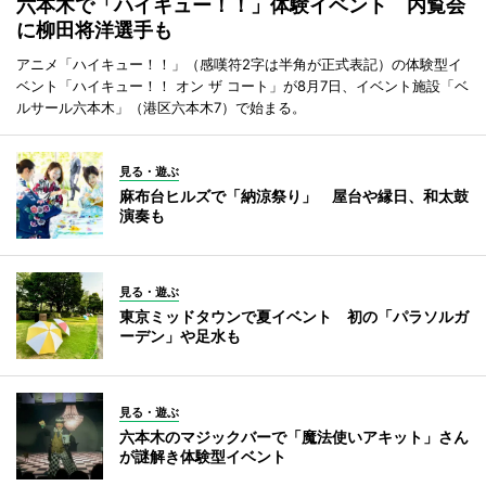
六本木で「ハイキュー！！」体験イベント 内覧会
に柳田将洋選手も
アニメ「ハイキュー！！」（感嘆符2字は半角が正式表記）の体験型イ
ベント「ハイキュー！！ オン ザ コート」が8月7日、イベント施設「ベ
ルサール六本木」（港区六本木7）で始まる。
見る・遊ぶ
麻布台ヒルズで「納涼祭り」 屋台や縁日、和太鼓
演奏も
見る・遊ぶ
東京ミッドタウンで夏イベント 初の「パラソルガ
ーデン」や足水も
見る・遊ぶ
六本木のマジックバーで「魔法使いアキット」さん
が謎解き体験型イベント