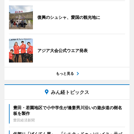
復興のシュシャ、愛国の観光地に
アジア大会公式ウエア発表
もっと見る
みん経トピックス
豊田・若園地区で小中学生が逢妻男川沿いの遊歩道の樹名
板を製作
豊田経済新聞
佐賀に「ばくてん屋」 「シルク・ドゥ・ソレイユ」元パ