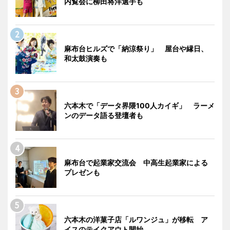
内覧会に柳田将洋選手も
麻布台ヒルズで「納涼祭り」 屋台や縁日、
和太鼓演奏も
六本木で「データ界隈100人カイギ」 ラーメ
ンのデータ語る登壇者も
麻布台で起業家交流会 中高生起業家による
プレゼンも
六本木の洋菓子店「ルワンジュ」が移転 ア
イスのテイクアウト開始