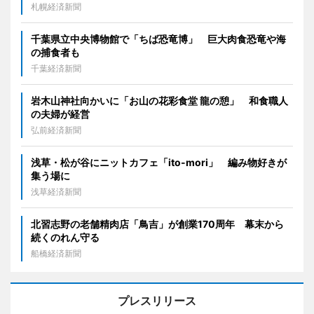
札幌経済新聞
千葉県立中央博物館で「ちば恐竜博」 巨大肉食恐竜や海
の捕食者も
千葉経済新聞
岩木山神社向かいに「お山の花彩食堂 龍の憩」 和食職人
の夫婦が経営
弘前経済新聞
浅草・松が谷にニットカフェ「ito-mori」 編み物好きが
集う場に
浅草経済新聞
北習志野の老舗精肉店「鳥吉」が創業170周年 幕末から
続くのれん守る
船橋経済新聞
プレスリリース