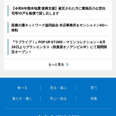
【令和8年熊本地震 復興支援】被災された方に豊島区の公営住
宅等10戸を無償で貸し出します
医療介護ネットワーク協同組合 本店事務所をサンシャイン60へ
移転
『ラブライブ！』POP UP STORE～マリンコレクション～8月
28日よりグランエンタス（秋葉原オノデンビル1F）にて期間限
定オープン！
もっと見る
食べる
見る・遊ぶ
買う
暮らす・働く
学ぶ・知る
特集