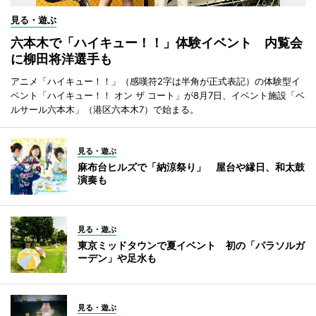
見る・遊ぶ
六本木で「ハイキュー！！」体験イベント 内覧会
に柳田将洋選手も
アニメ「ハイキュー！！」（感嘆符2字は半角が正式表記）の体験型イ
ベント「ハイキュー！！ オン ザ コート」が8月7日、イベント施設「ベ
ルサール六本木」（港区六本木7）で始まる。
見る・遊ぶ
麻布台ヒルズで「納涼祭り」 屋台や縁日、和太鼓
演奏も
見る・遊ぶ
東京ミッドタウンで夏イベント 初の「パラソルガ
ーデン」や足水も
見る・遊ぶ