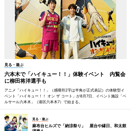
見る・遊ぶ
六本木で「ハイキュー！！」体験イベント 内覧会
に柳田将洋選手も
アニメ「ハイキュー！！」（感嘆符2字は半角が正式表記）の体験型イ
ベント「ハイキュー！！ オン ザ コート」が8月7日、イベント施設「ベ
ルサール六本木」（港区六本木7）で始まる。
見る・遊ぶ
麻布台ヒルズで「納涼祭り」 屋台や縁日、和太鼓
演奏も