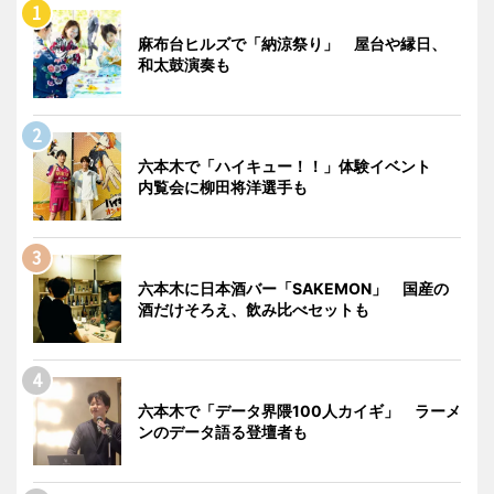
麻布台ヒルズで「納涼祭り」 屋台や縁日、
和太鼓演奏も
六本木で「ハイキュー！！」体験イベント
内覧会に柳田将洋選手も
六本木に日本酒バー「SAKEMON」 国産の
酒だけそろえ、飲み比べセットも
六本木で「データ界隈100人カイギ」 ラーメ
ンのデータ語る登壇者も