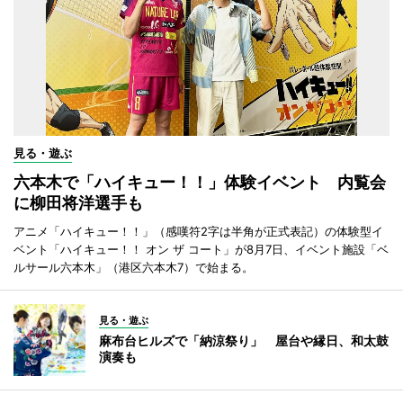
見る・遊ぶ
六本木で「ハイキュー！！」体験イベント 内覧会
に柳田将洋選手も
アニメ「ハイキュー！！」（感嘆符2字は半角が正式表記）の体験型イ
ベント「ハイキュー！！ オン ザ コート」が8月7日、イベント施設「ベ
ルサール六本木」（港区六本木7）で始まる。
見る・遊ぶ
麻布台ヒルズで「納涼祭り」 屋台や縁日、和太鼓
演奏も