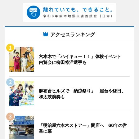
アクセスランキング
六本木で「ハイキュー！！」体験イベント
内覧会に柳田将洋選手も
麻布台ヒルズで「納涼祭り」 屋台や縁日、
和太鼓演奏も
「明治屋六本木ストアー」閉店へ 66年の営
業に幕