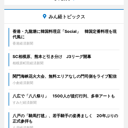
みん経トピックス
香港・九龍塘に韓国料理店「Social」 韓国定番料理を現
代風に
香港経済新聞
SC相模原、熊本と引き分け J3リーグ開幕
相模原町田経済新聞
関門海峡花火大会、無料エリアなしの門司側をライブ配信
小倉経済新聞
八広で「八八祭り」 1500人が提灯行列、多幸アートも
すみだ経済新聞
八戸の「騎馬打毬」、若手騎手の姿勇ましく 20年ぶりの
正式参拝も
八戸経済新聞