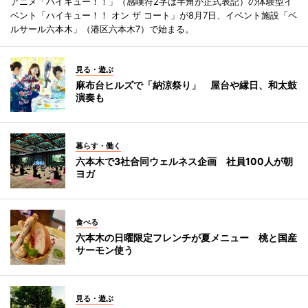
アニメ「ハイキュー！！」（感嘆符2字は半角が正式表記）の体験型イ
ベント「ハイキュー！！ オン ザ コート」が8月7日、イベント施設「ベ
ルサール六本木」（港区六本木7）で始まる。
見る・遊ぶ
麻布台ヒルズで「納涼祭り」 屋台や縁日、和太鼓
演奏も
暮らす・働く
六本木で3社合同ウェルネス企画 社員100人が朝
ヨガ
食べる
六本木の日曜限定フレンチが夏メニュー 桃と国産
サーモン使う
見る・遊ぶ