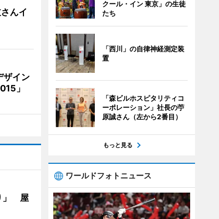
クール・イン 東京」の生徒
枝さんイ
たち
「西川」の自律神経測定装
置
デザイン
15」
「森ビルホスピタリティコ
ーポレーション」社長の苧
原誠さん（左から2番目）
もっと見る
ワールドフォトニュース
り」 屋