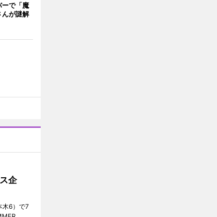
バーで「魔
さんが謎解
ス企
木6）で7
MER