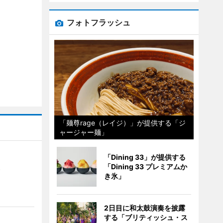
フォトフラッシュ
「麺尊rage（レイジ）」が提供する「ジ
ャージャー麺」
「Dining 33」が提供する
「Dining 33 プレミアムか
）
き氷」
2日目に和太鼓演奏を披露
する「ブリティッシュ・ス