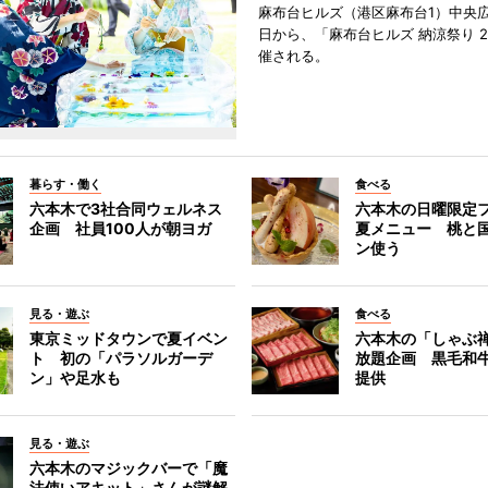
麻布台ヒルズ（港区麻布台1）中央広
日から、「麻布台ヒルズ 納涼祭り 2
催される。
暮らす・働く
食べる
六本木で3社合同ウェルネス
六本木の日曜限定
企画 社員100人が朝ヨガ
夏メニュー 桃と
ン使う
見る・遊ぶ
食べる
東京ミッドタウンで夏イベン
六本木の「しゃぶ
ト 初の「パラソルガーデ
放題企画 黒毛和
ン」や足水も
提供
見る・遊ぶ
六本木のマジックバーで「魔
法使いアキット」さんが謎解