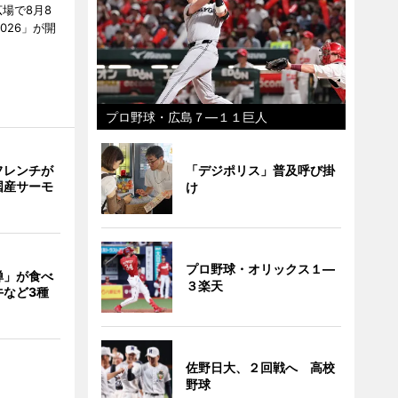
場で8月8
026」が開
プロ野球・広島７―１１巨人
「デジポリス」普及呼び掛
フレンチが
国産サーモ
け
プロ野球・オリックス１―
禅」が食べ
３楽天
牛など3種
佐野日大、２回戦へ 高校
野球