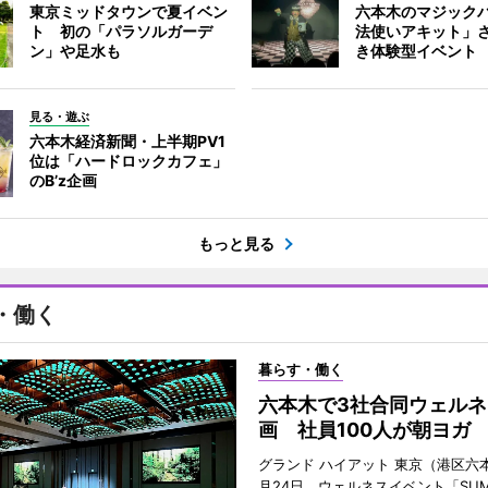
東京ミッドタウンで夏イベン
六本木のマジック
ト 初の「パラソルガーデ
法使いアキット」
ン」や足水も
き体験型イベント
見る・遊ぶ
六本木経済新聞・上半期PV1
位は「ハードロックカフェ」
のB’z企画
もっと見る
・働く
暮らす・働く
六本木で3社合同ウェルネ
画 社員100人が朝ヨガ
グランド ハイアット 東京（港区六本
月24日、ウェルネスイベント「SUM