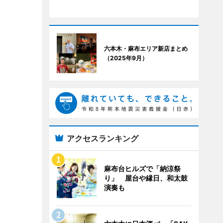
六本木・麻布エリア新店まとめ
（2025年9月）
アクセスランキング
麻布台ヒルズで「納涼祭
り」 屋台や縁日、和太鼓
演奏も