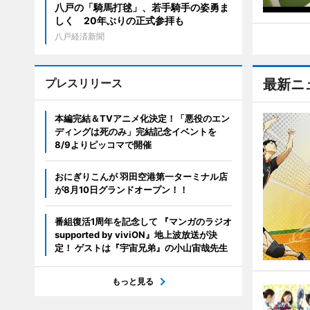
八戸の「騎馬打毬」、若手騎手の姿勇ま
しく 20年ぶりの正式参拝も
八戸経済新聞
プレスリリース
最新ニ
本編完結＆TVアニメ化決定！「悪役のエン
ディングは死のみ」完結記念イベントを
8/9よりピッコマで開催
おにぎりこんが 羽田空港第一ターミナル店
が8月10日グランドオープン！！
番組復活1周年を記念して 『マンガのラジオ
supported by viviON』地上波放送が決
定！ ゲストは『宇宙兄弟』の小山宙哉先生
もっと見る