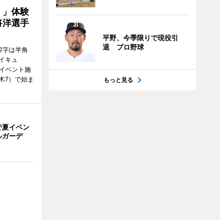
！」体験
将洋選手
平野、今季限りで現役引
退 プロ野球
2字は半角
イキュ
、イベント施
木7）で始ま
もっと見る
で夏イベン
ルガーデ