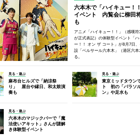
六本木で「ハイキュー！
イベント 内覧会に柳田
も
アニメ「ハイキュー！！」（感嘆符
が正式表記）の体験型イベント「ハ
ー！！ オン ザ コート」が8月7日
設「ベルサール六本木」（港区六本
る。
見る・遊ぶ
見る・遊ぶ
麻布台ヒルズで「納涼祭
東京ミッドタウン
り」 屋台や縁日、和太鼓演
ト 初の「パラソ
奏も
ン」や足水も
見る・遊ぶ
六本木のマジックバーで「魔
法使いアキット」さんが謎解
き体験型イベント