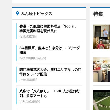
みん経トピックス
特集
香港・九龍塘に韓国料理店「Social」
韓国定番料理を現代風に
香港経済新聞
SC相模原、熊本と引き分け J3リーグ
開幕
相模原町田経済新聞
関門海峡花火大会、無料エリアなしの門
司側をライブ配信
小倉経済新聞
八広で「八八祭り」 1500人が提灯行
列、多幸アートも
すみだ経済新聞