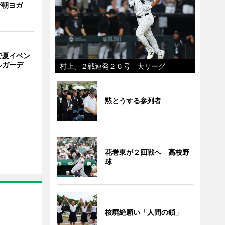
が朝ヨガ
で夏イベン
ルガーデ
村上、２戦連発２６号 大リーグ
黙とうする参列者
花巻東が２回戦へ 高校野
球
核廃絶願い「人間の鎖」