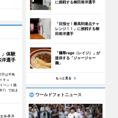
に挑戦する柳田将洋選手
「目指せ！最高到達点チャ
レンジ！！」に挑戦する柳
田将洋選手
「麺尊rage（レイジ）」が
！」体験
提供する「ジャージャー
将洋選手
麺」
2字は半角
もっと見る
イキュ
、イベント施
木7）で始ま
ワールドフォトニュース
ウェルネス