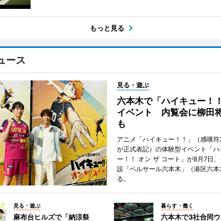
もっと見る
ュース
見る・遊ぶ
六本木で「ハイキュー！
イベント 内覧会に柳田
も
アニメ「ハイキュー！！」（感嘆符
が正式表記）の体験型イベント「ハ
ー！！ オン ザ コート」が8月7日
設「ベルサール六本木」（港区六本
る。
見る・遊ぶ
暮らす・働く
麻布台ヒルズで「納涼祭
六本木で3社合同