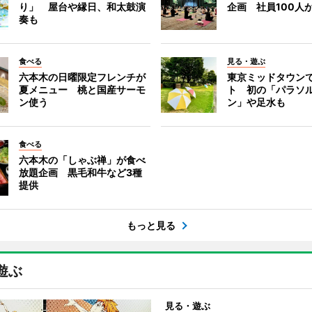
り」 屋台や縁日、和太鼓演
企画 社員100人
奏も
食べる
見る・遊ぶ
六本木の日曜限定フレンチが
東京ミッドタウン
夏メニュー 桃と国産サーモ
ト 初の「パラソ
ン使う
ン」や足水も
食べる
六本木の「しゃぶ禅」が食べ
放題企画 黒毛和牛など3種
提供
もっと見る
遊ぶ
見る・遊ぶ