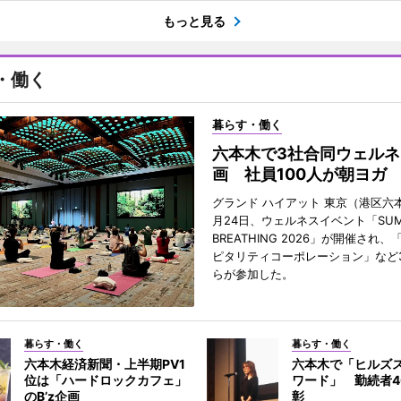
もっと見る
・働く
暮らす・働く
六本木で3社合同ウェルネ
画 社員100人が朝ヨガ
グランド ハイアット 東京（港区六本
月24日、ウェルネスイベント「SUM
BREATHING 2026」が開催され
ピタリティコーポレーション」など
らが参加した。
暮らす・働く
暮らす・働く
六本木経済新聞・上半期PV1
六本木で「ヒルズ
位は「ハードロックカフェ」
ワード」 勤続者4
のB’z企画
彰