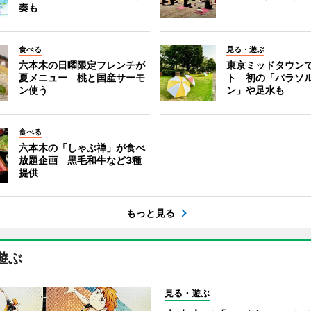
奏も
食べる
見る・遊ぶ
六本木の日曜限定フレンチが
東京ミッドタウン
夏メニュー 桃と国産サーモ
ト 初の「パラソ
ン使う
ン」や足水も
食べる
六本木の「しゃぶ禅」が食べ
放題企画 黒毛和牛など3種
提供
もっと見る
遊ぶ
見る・遊ぶ