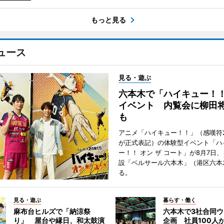
もっと見る
ュース
見る・遊ぶ
六本木で「ハイキュー！
イベント 内覧会に柳田
も
アニメ「ハイキュー！！」（感嘆符
が正式表記）の体験型イベント「ハ
ー！！ オン ザ コート」が8月7日
設「ベルサール六本木」（港区六本
る。
見る・遊ぶ
暮らす・働く
麻布台ヒルズで「納涼祭
六本木で3社合同
り」 屋台や縁日、和太鼓演
企画 社員100人