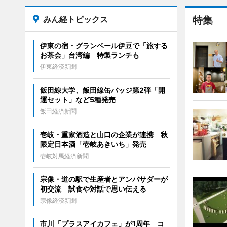
みん経トピックス
特集
伊東の宿・グランベール伊豆で「旅する
お茶会」台湾編 特製ランチも
伊東経済新聞
飯田線大学、飯田線缶バッジ第2弾「開
運セット」など5種発売
飯田経済新聞
壱岐・重家酒造と山口の企業が連携 秋
限定日本酒「壱岐あきいち」発売
壱岐対馬経済新聞
宗像・道の駅で生産者とアンバサダーが
初交流 試食や対話で思い伝える
宗像経済新聞
市川「プラスアイカフェ」が1周年 コ