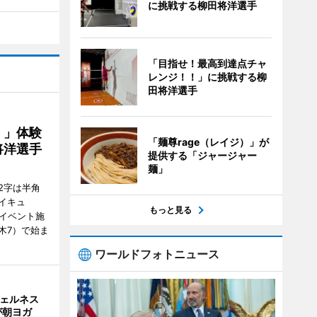
に挑戦する柳田将洋選手
「目指せ！最高到達点チャ
レンジ！！」に挑戦する柳
田将洋選手
！」体験
「麺尊rage（レイジ）」が
将洋選手
提供する「ジャージャー
麺」
2字は半角
イキュ
もっと見る
、イベント施
木7）で始ま
ワールドフォトニュース
ウェルネス
が朝ヨガ