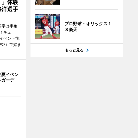
！」体験
将洋選手
プロ野球・オリックス１―
2字は半角
３楽天
イキュ
、イベント施
木7）で始ま
もっと見る
で夏イベン
ルガーデ