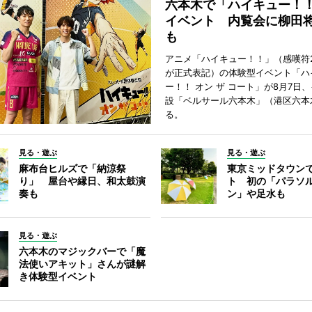
六本木で「ハイキュー！
イベント 内覧会に柳田
も
アニメ「ハイキュー！！」（感嘆符
が正式表記）の体験型イベント「ハ
ー！！ オン ザ コート」が8月7日
設「ベルサール六本木」（港区六本
る。
見る・遊ぶ
見る・遊ぶ
麻布台ヒルズで「納涼祭
東京ミッドタウン
り」 屋台や縁日、和太鼓演
ト 初の「パラソ
奏も
ン」や足水も
見る・遊ぶ
六本木のマジックバーで「魔
法使いアキット」さんが謎解
き体験型イベント