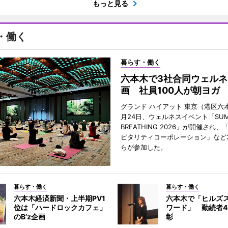
もっと見る
・働く
暮らす・働く
六本木で3社合同ウェルネ
画 社員100人が朝ヨガ
グランド ハイアット 東京（港区六本
月24日、ウェルネスイベント「SUM
BREATHING 2026」が開催され
ピタリティコーポレーション」など
らが参加した。
暮らす・働く
暮らす・働く
六本木経済新聞・上半期PV1
六本木で「ヒルズ
位は「ハードロックカフェ」
ワード」 勤続者4
のB’z企画
彰