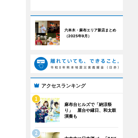
六本木・麻布エリア新店まとめ
（2025年9月）
アクセスランキング
麻布台ヒルズで「納涼祭
り」 屋台や縁日、和太鼓
演奏も