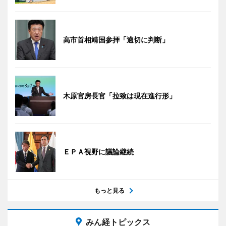
高市首相靖国参拝「適切に判断」
木原官房長官「拉致は現在進行形」
ＥＰＡ視野に議論継続
もっと見る
みん経トピックス