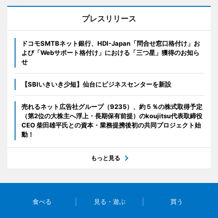
プレスリリース
ドコモSMTBネット銀行、HDI-Japan「問合せ窓口格付け」お
よび「Webサポート格付け」における「三つ星」獲得のお知ら
せ
【SBIいきいき少短】仙台にビジネスセンターを新設
売れるネット広告社グループ（9235）、約５％の株式取得予定
（第2位の大株主へ浮上・長期保有前提）のkoujitsu代表取締役
CEO 柴田雄平氏との資本・業務提携後初の共同プロジェクト始
動！
もっと見る
食べる
見る・遊ぶ
買う