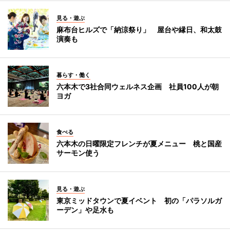
見る・遊ぶ
麻布台ヒルズで「納涼祭り」 屋台や縁日、和太鼓
演奏も
暮らす・働く
六本木で3社合同ウェルネス企画 社員100人が朝
ヨガ
食べる
六本木の日曜限定フレンチが夏メニュー 桃と国産
サーモン使う
見る・遊ぶ
東京ミッドタウンで夏イベント 初の「パラソルガ
ーデン」や足水も