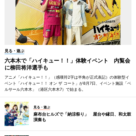
見る・遊ぶ
六本木で「ハイキュー！！」体験イベント 内覧会
に柳田将洋選手も
アニメ「ハイキュー！！」（感嘆符2字は半角が正式表記）の体験型イ
ベント「ハイキュー！！ オン ザ コート」が8月7日、イベント施設「ベ
ルサール六本木」（港区六本木7）で始まる。
見る・遊ぶ
麻布台ヒルズで「納涼祭り」 屋台や縁日、和太鼓
演奏も