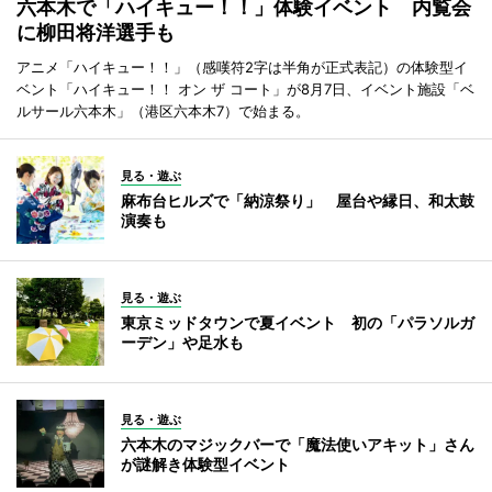
六本木で「ハイキュー！！」体験イベント 内覧会
に柳田将洋選手も
アニメ「ハイキュー！！」（感嘆符2字は半角が正式表記）の体験型イ
ベント「ハイキュー！！ オン ザ コート」が8月7日、イベント施設「ベ
ルサール六本木」（港区六本木7）で始まる。
見る・遊ぶ
麻布台ヒルズで「納涼祭り」 屋台や縁日、和太鼓
演奏も
見る・遊ぶ
東京ミッドタウンで夏イベント 初の「パラソルガ
ーデン」や足水も
見る・遊ぶ
六本木のマジックバーで「魔法使いアキット」さん
が謎解き体験型イベント