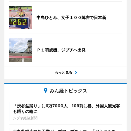
中島ひとみ、女子１００障害で日本新
Ｐ１哨戒機、ジブチへ出発
もっと見る
みん経トピックス
「渋谷盆踊り」に6万7000人 109前に櫓、外国人観光客
も踊りの輪に
シブヤ経済新聞