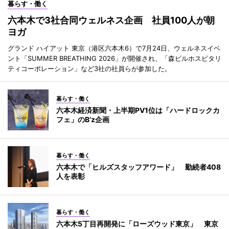
暮らす・働く
六本木で3社合同ウェルネス企画 社員100人が朝
ヨガ
グランド ハイアット 東京（港区六本木6）で7月24日、ウェルネスイベ
ント「SUMMER BREATHING 2026」が開催され、「森ビルホスピタリ
ティコーポレーション」など3社の社員らが参加した。
暮らす・働く
六本木経済新聞・上半期PV1位は「ハードロックカ
フェ」のB’z企画
暮らす・働く
六本木で「ヒルズスタッフアワード」 勤続者408
人を表彰
暮らす・働く
六本木5丁目再開発に「ローズウッド東京」 東京