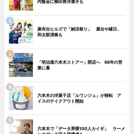
内覧会に柳田将洋選手も
麻布台ヒルズで「納涼祭り」 屋台や縁日、
和太鼓演奏も
「明治屋六本木ストアー」閉店へ 66年の営
業に幕
六本木の洋菓子店「ルワンジュ」が移転 ア
イスのテイクアウト開始
六本木で「データ界隈100人カイギ」 ラーメ