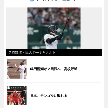
プロ野球・巨人７―３ヤクルト
鳴門渦潮が２回戦へ 高校野球
日本、モンゴルに敗れる