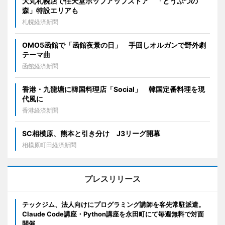
大丸札幌店で任天堂ポップアップストア 「どうぶつの
森」特設エリアも
札幌経済新聞
OMO5函館で「函館夜景の日」 手回しオルガンで野外劇
テーマ曲
函館経済新聞
香港・九龍塘に韓国料理店「Social」 韓国定番料理を現
代風に
香港経済新聞
SC相模原、熊本と引き分け J3リーグ開幕
相模原町田経済新聞
プレスリリース
テックジム、法人向けにプログラミング講師を客先常駐派遣。
Claude Code講座・Python講座を永田町にて毎週無料で対面
開催