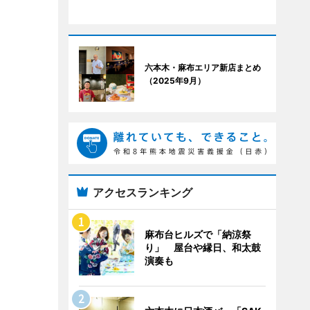
六本木・麻布エリア新店まとめ
（2025年9月）
アクセスランキング
麻布台ヒルズで「納涼祭
り」 屋台や縁日、和太鼓
演奏も