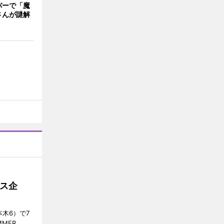
バーで「魔
さんが謎解
ス企
木6）で7
MER