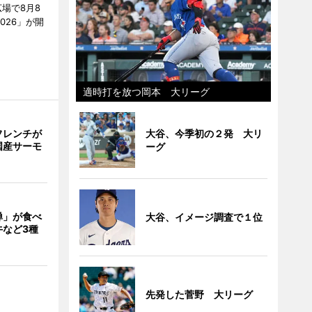
場で8月8
026」が開
適時打を放つ岡本 大リーグ
大谷、今季初の２発 大リ
フレンチが
国産サーモ
ーグ
禅」が食べ
大谷、イメージ調査で１位
牛など3種
先発した菅野 大リーグ