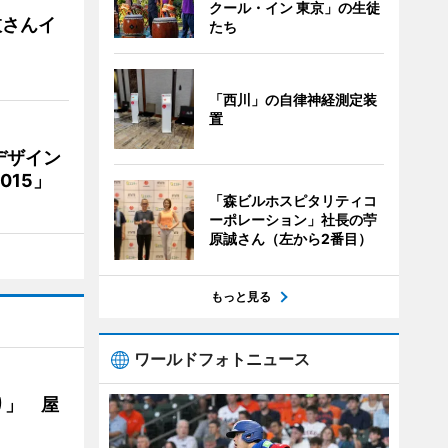
クール・イン 東京」の生徒
枝さんイ
たち
「西川」の自律神経測定装
置
デザイン
15」
「森ビルホスピタリティコ
ーポレーション」社長の苧
原誠さん（左から2番目）
もっと見る
ワールドフォトニュース
り」 屋