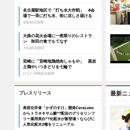
名古屋駅地区で「打ち水大作戦」 4会
場で一斉に打ち水、街に涼しさ届ける
名駅経済新聞
大曲の花火会場に一夜限りのレストラ
ン 秋田の食でもてなす
大仙経済新聞
宮崎に「宮崎地鶏焼肉しゃもや」 黒岩
土鶏やいつきどりを七輪で
ひなた宮崎経済新聞
プレスリリース
最新ニ
美容化学者「かずのすけ」開発CeraLabo
からトラネキサム酸*?配合のグリセリンフ
リー薬用美白*?化粧水が新登場！ならびに
人気化粧水2種をリニューアル