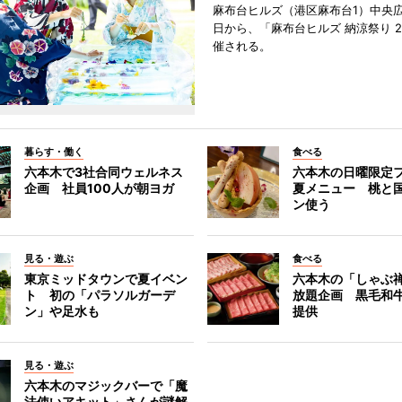
麻布台ヒルズ（港区麻布台1）中央広
日から、「麻布台ヒルズ 納涼祭り 2
催される。
暮らす・働く
食べる
六本木で3社合同ウェルネス
六本木の日曜限定
企画 社員100人が朝ヨガ
夏メニュー 桃と
ン使う
見る・遊ぶ
食べる
東京ミッドタウンで夏イベン
六本木の「しゃぶ
ト 初の「パラソルガーデ
放題企画 黒毛和
ン」や足水も
提供
見る・遊ぶ
六本木のマジックバーで「魔
法使いアキット」さんが謎解