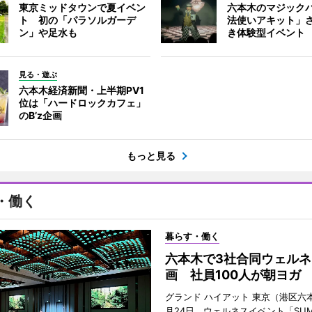
東京ミッドタウンで夏イベン
六本木のマジック
ト 初の「パラソルガーデ
法使いアキット」
ン」や足水も
き体験型イベント
見る・遊ぶ
六本木経済新聞・上半期PV1
位は「ハードロックカフェ」
のB’z企画
もっと見る
・働く
暮らす・働く
六本木で3社合同ウェルネ
画 社員100人が朝ヨガ
グランド ハイアット 東京（港区六本
月24日、ウェルネスイベント「SUM