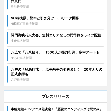
代風に
香港経済新聞
SC相模原、熊本と引き分け J3リーグ開幕
相模原町田経済新聞
関門海峡花火大会、無料エリアなしの門司側をライブ配信
小倉経済新聞
八広で「八八祭り」 1500人が提灯行列、多幸アートも
すみだ経済新聞
八戸の「騎馬打毬」、若手騎手の姿勇ましく 20年ぶりの
正式参拝も
八戸経済新聞
プレスリリース
本編完結＆TVアニメ化決定！「悪役のエンディングは死のみ」