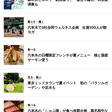
演奏も
暮らす・働く
六本木で3社合同ウェルネス企画 社員100人が朝
ヨガ
食べる
六本木の日曜限定フレンチが夏メニュー 桃と国産
サーモン使う
見る・遊ぶ
東京ミッドタウンで夏イベント 初の「パラソルガ
ーデン」や足水も
食べる
六本木の「しゃぶ禅」が食べ放題企画 黒毛和牛な