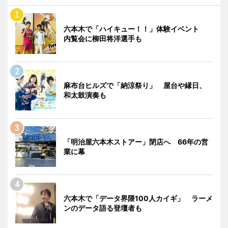
六本木で「ハイキュー！！」体験イベント
内覧会に柳田将洋選手も
麻布台ヒルズで「納涼祭り」 屋台や縁日、
和太鼓演奏も
「明治屋六本木ストアー」閉店へ 66年の営
業に幕
六本木で「データ界隈100人カイギ」 ラーメ
ンのデータ語る登壇者も