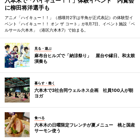
六本木で「ハイキュー！！」体験イベント 内覧会
に柳田将洋選手も
アニメ「ハイキュー！！」（感嘆符2字は半角が正式表記）の体験型イ
ベント「ハイキュー！！ オン ザ コート」が8月7日、イベント施設「ベ
ルサール六本木」（港区六本木7）で始まる。
見る・遊ぶ
麻布台ヒルズで「納涼祭り」 屋台や縁日、和太鼓
演奏も
暮らす・働く
六本木で3社合同ウェルネス企画 社員100人が朝
ヨガ
食べる
六本木の日曜限定フレンチが夏メニュー 桃と国産
サーモン使う