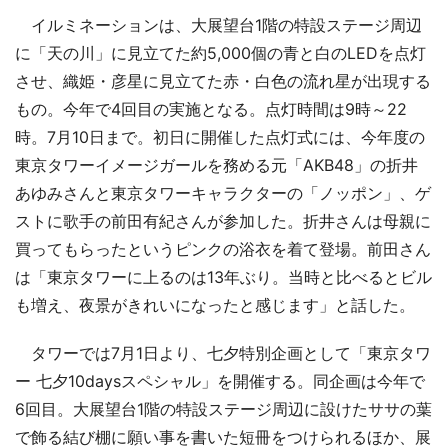
イルミネーションは、大展望台1階の特設ステージ周辺
に「天の川」に見立てた約5,000個の青と白のLEDを点灯
させ、織姫・彦星に見立てた赤・白色の流れ星が出現する
もの。今年で4回目の実施となる。点灯時間は9時～22
時。7月10日まで。初日に開催した点灯式には、今年度の
東京タワーイメージガールを務める元「AKB48」の折井
あゆみさんと東京タワーキャラクターの「ノッポン」、ゲ
ストに歌手の前田有紀さんが参加した。折井さんは母親に
買ってもらったというピンクの浴衣を着て登場。前田さん
は「東京タワーに上るのは13年ぶり。当時と比べるとビル
も増え、夜景がきれいになったと感じます」と話した。
タワーでは7月1日より、七夕特別企画として「東京タワ
ー 七夕10daysスペシャル」を開催する。同企画は今年で
6回目。大展望台1階の特設ステージ周辺に設けたササの葉
で飾る結び棚に願い事を書いた短冊をつけられるほか、展