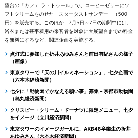
望台の「カフェ ラ・トゥール」で、コーヒーゼリーにソ
フトクリームをのせた「スターダストサンデー」（500
円）を販売する。このほか、7月5日～7日の期間中には、
浴衣または甚平着用の来客者を対象に大展望台までの料金
を無料にするなど、関連企画を実施する。
点灯式に参加した折井あゆみさんと前田有紀さんの様子
（画像）
東京タワーで「天の川イルミネーション」、七夕企画で
（六本木経済新聞）
七夕に「動物園でかなえる願い事」募集－京都市動物園
（烏丸経済新聞）
クリスピー・クリーム・ドーナツに限定メニュー、七夕
をイメージ（立川経済新聞）
東京タワーのイメージガールに、AKB48卒業生の折井
あゆみさん（六本木経済新聞）