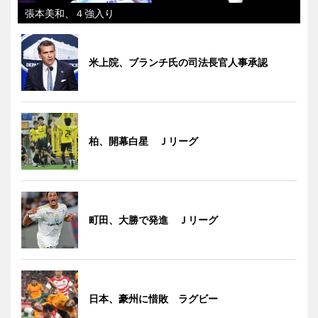
張本美和、４強入り
米上院、ブランチ氏の司法長官人事承認
柏、開幕白星 Ｊリーグ
町田、大勝で発進 Ｊリーグ
日本、豪州に惜敗 ラグビー