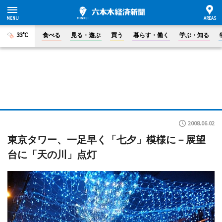
33°C
食べる
見る・遊ぶ
買う
暮らす・働く
学ぶ・知る
2008.06.02
東京タワー、一足早く「七夕」模様に－展望
台に「天の川」点灯