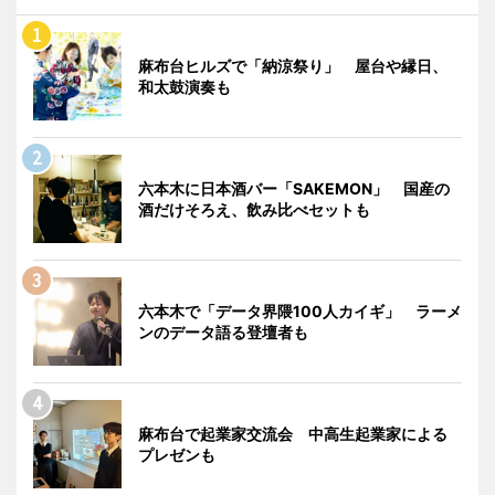
麻布台ヒルズで「納涼祭り」 屋台や縁日、
和太鼓演奏も
六本木に日本酒バー「SAKEMON」 国産の
酒だけそろえ、飲み比べセットも
六本木で「データ界隈100人カイギ」 ラーメ
ンのデータ語る登壇者も
麻布台で起業家交流会 中高生起業家による
プレゼンも