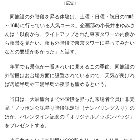
［広告］
同施設の外階段を昇る体験は、土曜・日曜・祝日の11時
～16時に行っている人気コース。企画部の小長井まゆみさ
んは「以前から、ライトアップされた東京タワーの内側か
ら夜景を見たい、夜も外階段で東京タワーに昇ってみたい
などの要望が多かった」と話す。
年間でも景色が一番きれいに見えるこの季節。同施設の
外階段はお台場方面に設置されているので、天気が良けれ
ば房総半島や三浦半島の夜景も望めるという。
当日は、大展望台まで外階段を昇った来場者全員に非売
品「ノッポン公認昇り階段認定証（ナンバリング入り）の
ほか、バレンタイン記念の「オリジナルノッポンバッジ」
をプレゼントする。