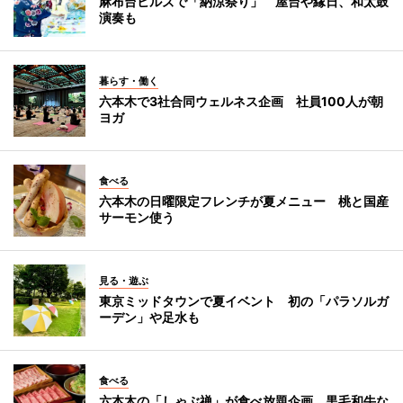
麻布台ヒルズで「納涼祭り」 屋台や縁日、和太鼓
演奏も
暮らす・働く
六本木で3社合同ウェルネス企画 社員100人が朝
ヨガ
食べる
六本木の日曜限定フレンチが夏メニュー 桃と国産
サーモン使う
見る・遊ぶ
東京ミッドタウンで夏イベント 初の「パラソルガ
ーデン」や足水も
食べる
六本木の「しゃぶ禅」が食べ放題企画 黒毛和牛な