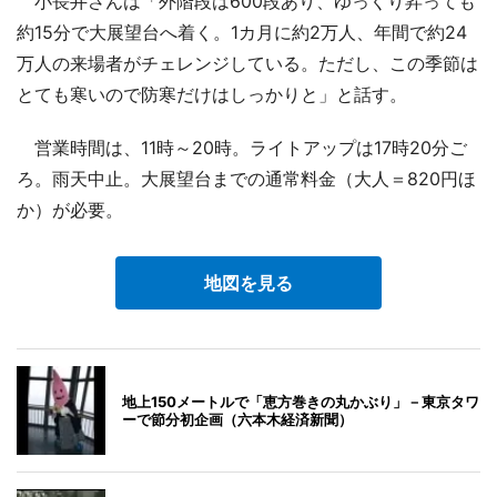
小長井さんは「外階段は600段あり、ゆっくり昇っても
約15分で大展望台へ着く。1カ月に約2万人、年間で約24
万人の来場者がチェレンジしている。ただし、この季節は
とても寒いので防寒だけはしっかりと」と話す。
営業時間は、11時～20時。ライトアップは17時20分ご
ろ。雨天中止。大展望台までの通常料金（大人＝820円ほ
か）が必要。
地図を見る
地上150メートルで「恵方巻きの丸かぶり」－東京タワ
ーで節分初企画（六本木経済新聞）