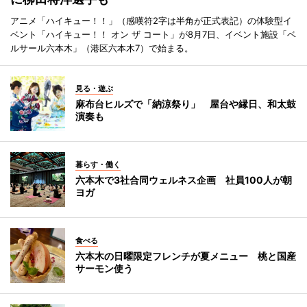
アニメ「ハイキュー！！」（感嘆符2字は半角が正式表記）の体験型イ
ベント「ハイキュー！！ オン ザ コート」が8月7日、イベント施設「ベ
ルサール六本木」（港区六本木7）で始まる。
見る・遊ぶ
麻布台ヒルズで「納涼祭り」 屋台や縁日、和太鼓
演奏も
暮らす・働く
六本木で3社合同ウェルネス企画 社員100人が朝
ヨガ
食べる
六本木の日曜限定フレンチが夏メニュー 桃と国産
サーモン使う