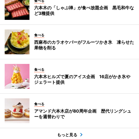
食べる
六本木の「しゃぶ禅」が食べ放題企画 黒毛和牛な
ど3種提供
食べる
西麻布のカラオケバーがフルーツかき氷 凍らせた
果物を削る
食べる
六本木ヒルズで夏のアイス企画 16店がかき氷や
ジェラート提供
食べる
アマンド六本木店が80周年企画 歴代リングシュ
ーを週替わりで
もっと見る