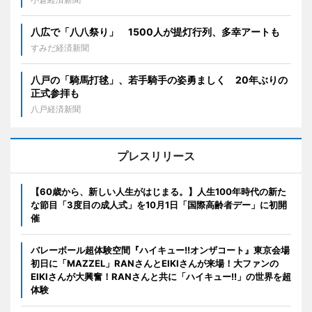
八広で「八八祭り」 1500人が提灯行列、多幸アートも
すみだ経済新聞
八戸の「騎馬打毬」、若手騎手の姿勇ましく 20年ぶりの
正式参拝も
八戸経済新聞
プレスリリース
【60歳から、新しい人生がはじまる。】人生100年時代の新た
な節目「3度目の成人式」を10月1日「国際高齢者デー」に初開
催
バレーボール超体験空間『ハイキュー!!オンザコート』東京会場
初日に「MAZZEL」RANさんとEIKIさんが来場！大ファンの
EIKIさんが大興奮！RANさんと共に「ハイキュー!!」の世界を超
体験