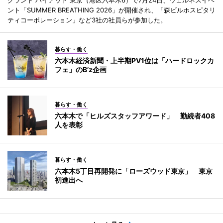
グランド ハイアット 東京（港区六本木6）で7月24日、ウェルネスイベ
ント「SUMMER BREATHING 2026」が開催され、「森ビルホスピタリ
ティコーポレーション」など3社の社員らが参加した。
暮らす・働く
六本木経済新聞・上半期PV1位は「ハードロックカ
フェ」のB’z企画
暮らす・働く
六本木で「ヒルズスタッフアワード」 勤続者408
人を表彰
暮らす・働く
六本木5丁目再開発に「ローズウッド東京」 東京
初進出へ