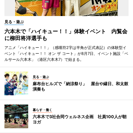
見る・遊ぶ
六本木で「ハイキュー！！」体験イベント 内覧会
に柳田将洋選手も
アニメ「ハイキュー！！」（感嘆符2字は半角が正式表記）の体験型イ
ベント「ハイキュー！！ オン ザ コート」が8月7日、イベント施設「ベ
ルサール六本木」（港区六本木7）で始まる。
見る・遊ぶ
麻布台ヒルズで「納涼祭り」 屋台や縁日、和太鼓
演奏も
暮らす・働く
六本木で3社合同ウェルネス企画 社員100人が朝
ヨガ