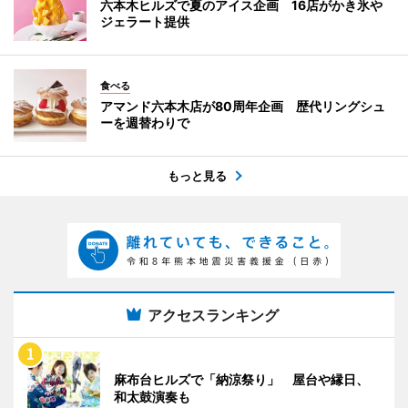
六本木ヒルズで夏のアイス企画 16店がかき氷や
ジェラート提供
食べる
アマンド六本木店が80周年企画 歴代リングシュ
ーを週替わりで
もっと見る
アクセスランキング
麻布台ヒルズで「納涼祭り」 屋台や縁日、
和太鼓演奏も