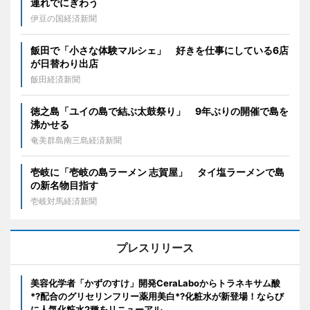
連れでにぎわう
伊豆の国経済新聞
飯田で「小さな体験マルシェ」 好きを仕事にしている6店
が日替わり出店
飯田経済新聞
徳之島「ユイの島で結ぶ太鼓祭り」 9年ぶりの開催で島を
沸かせる
奄美群島南三島経済新聞
壱岐に「壱岐の島ラーメン 志賀屋」 タイ塩ラーメンで島
の新名物目指す
壱岐対馬経済新聞
プレスリリース
美容化学者「かずのすけ」開発CeraLaboからトラネキサム酸
*?配合のグリセリンフリー薬用美白*?化粧水が新登場！ならび
に人気化粧水2種をリニューアル