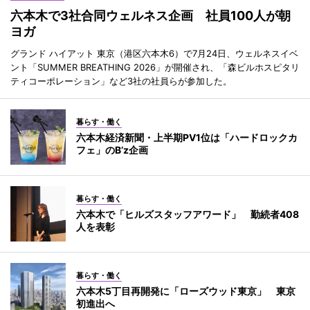
六本木で3社合同ウェルネス企画 社員100人が朝
ヨガ
グランド ハイアット 東京（港区六本木6）で7月24日、ウェルネスイベ
ント「SUMMER BREATHING 2026」が開催され、「森ビルホスピタリ
ティコーポレーション」など3社の社員らが参加した。
暮らす・働く
六本木経済新聞・上半期PV1位は「ハードロックカ
フェ」のB’z企画
暮らす・働く
六本木で「ヒルズスタッフアワード」 勤続者408
人を表彰
暮らす・働く
六本木5丁目再開発に「ローズウッド東京」 東京
初進出へ