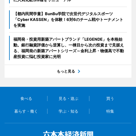
【都内民間学童】BunBu学院で次世代デジタルスポーツ
「Cyber KASSEN」を体験！6対6のチーム戦やトーナメント
を実施
福岡発・投資用新築アパートブランド「LEGENDE」を本格始
動。銀行融資評価から逆算し、一棟目から次の投資まで見据え
る、福岡発の新築アパートシリーズ～金利上昇・物価高で不動
産投資に悩む投資家に光明
もっと見る
食べる
見る・遊ぶ
買う
暮らす・働く
学ぶ・知る
特集