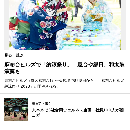
見る・遊ぶ
麻布台ヒルズで「納涼祭り」 屋台や縁日、和太鼓
演奏も
麻布台ヒルズ（港区麻布台1）中央広場で8月8日から、「麻布台ヒルズ
納涼祭り 2026」が開催される。
暮らす・働く
六本木で3社合同ウェルネス企画 社員100人が朝
ヨガ