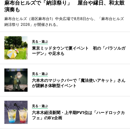
麻布台ヒルズで「納涼祭り」 屋台や縁日、和太鼓
演奏も
麻布台ヒルズ（港区麻布台1）中央広場で8月8日から、「麻布台ヒルズ
納涼祭り 2026」が開催される。
見る・遊ぶ
東京ミッドタウンで夏イベント 初の「パラソルガ
ーデン」や足水も
見る・遊ぶ
六本木のマジックバーで「魔法使いアキット」さん
が謎解き体験型イベント
見る・遊ぶ
六本木経済新聞・上半期PV1位は「ハードロックカ
フェ」のB’z企画