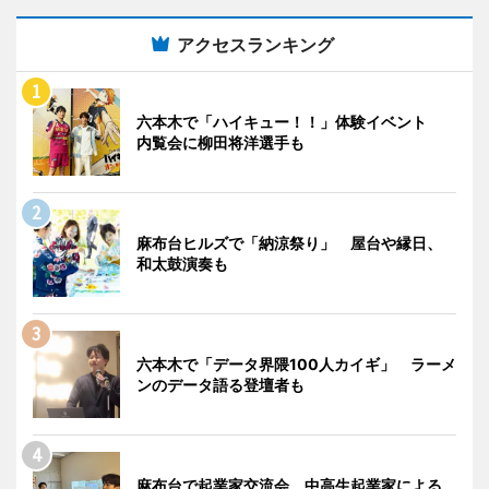
アクセスランキング
六本木で「ハイキュー！！」体験イベント
内覧会に柳田将洋選手も
麻布台ヒルズで「納涼祭り」 屋台や縁日、
和太鼓演奏も
六本木で「データ界隈100人カイギ」 ラーメ
ンのデータ語る登壇者も
麻布台で起業家交流会 中高生起業家による