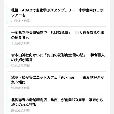
札幌・AOAOで進化学ぶスタンプラリー 小学生向けラボ
ツアーも
札幌経済新聞
千葉県立中央博物館で「ちば恐竜博」 巨大肉食恐竜や海
の捕食者も
千葉経済新聞
岩木山神社向かいに「お山の花彩食堂 龍の憩」 和食職人
の夫婦が経営
弘前経済新聞
浅草・松が谷にニットカフェ「ito-mori」 編み物好きが
集う場に
浅草経済新聞
北習志野の老舗精肉店「鳥吉」が創業170周年 幕末から
続くのれん守る
船橋経済新聞