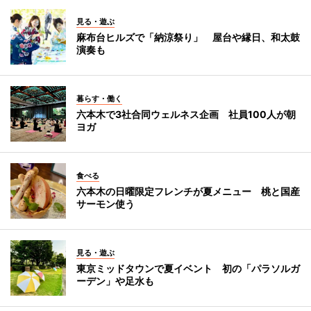
見る・遊ぶ
麻布台ヒルズで「納涼祭り」 屋台や縁日、和太鼓
演奏も
暮らす・働く
六本木で3社合同ウェルネス企画 社員100人が朝
ヨガ
食べる
六本木の日曜限定フレンチが夏メニュー 桃と国産
サーモン使う
見る・遊ぶ
東京ミッドタウンで夏イベント 初の「パラソルガ
ーデン」や足水も