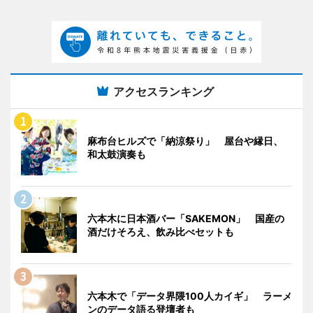
アクセスランキング
麻布台ヒルズで「納涼祭り」 屋台や縁日、
和太鼓演奏も
六本木に日本酒バー「SAKEMON」 国産の
酒だけそろえ、飲み比べセットも
六本木で「データ界隈100人カイギ」 ラーメ
ンのデータ語る登壇者も