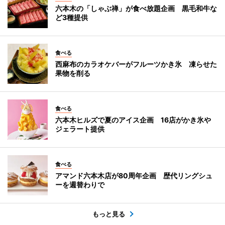
六本木の「しゃぶ禅」が食べ放題企画 黒毛和牛な
ど3種提供
食べる
西麻布のカラオケバーがフルーツかき氷 凍らせた
果物を削る
食べる
六本木ヒルズで夏のアイス企画 16店がかき氷や
ジェラート提供
食べる
アマンド六本木店が80周年企画 歴代リングシュ
ーを週替わりで
もっと見る