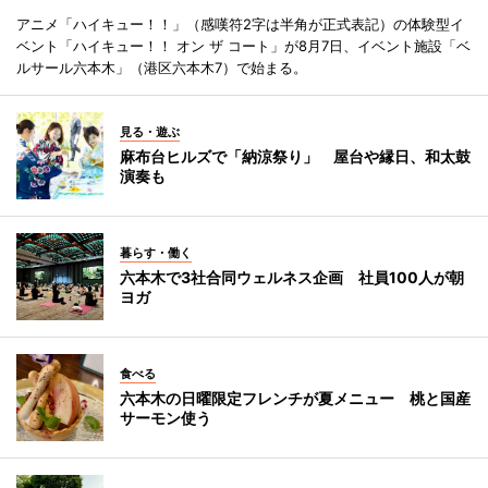
アニメ「ハイキュー！！」（感嘆符2字は半角が正式表記）の体験型イ
ベント「ハイキュー！！ オン ザ コート」が8月7日、イベント施設「ベ
ルサール六本木」（港区六本木7）で始まる。
見る・遊ぶ
麻布台ヒルズで「納涼祭り」 屋台や縁日、和太鼓
演奏も
暮らす・働く
六本木で3社合同ウェルネス企画 社員100人が朝
ヨガ
食べる
六本木の日曜限定フレンチが夏メニュー 桃と国産
サーモン使う