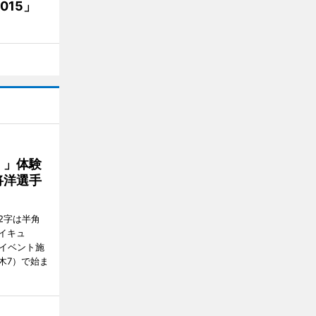
15」
！」体験
将洋選手
2字は半角
イキュ
、イベント施
木7）で始ま