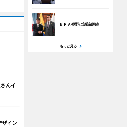
ＥＰＡ視野に議論継続
もっと見る
）
枝さんイ
デザイン