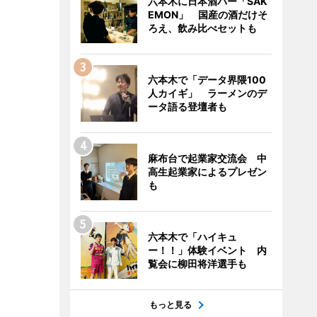
六本木に日本酒バー「SAK
EMON」 国産の酒だけそ
ろえ、飲み比べセットも
六本木で「データ界隈100
人カイギ」 ラーメンのデ
ータ語る登壇者も
麻布台で起業家交流会 中
高生起業家によるプレゼン
も
六本木で「ハイキュ
ー！！」体験イベント 内
覧会に柳田将洋選手も
もっと見る