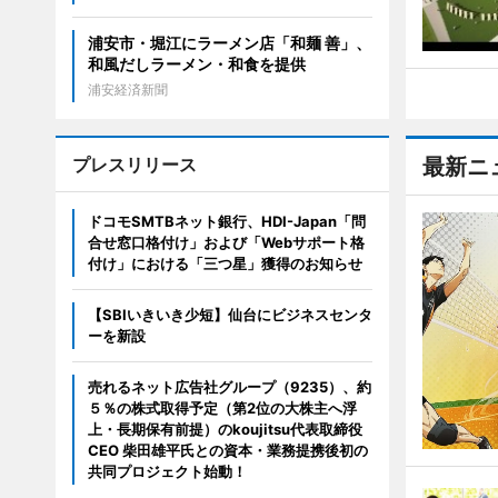
浦安市・堀江にラーメン店「和麺 善」、
和風だしラーメン・和食を提供
浦安経済新聞
プレスリリース
最新ニ
ドコモSMTBネット銀行、HDI-Japan「問
合せ窓口格付け」および「Webサポート格
付け」における「三つ星」獲得のお知らせ
【SBIいきいき少短】仙台にビジネスセンタ
ーを新設
売れるネット広告社グループ（9235）、約
５％の株式取得予定（第2位の大株主へ浮
上・長期保有前提）のkoujitsu代表取締役
CEO 柴田雄平氏との資本・業務提携後初の
共同プロジェクト始動！