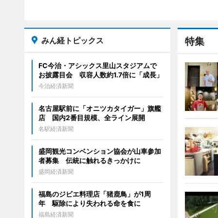
みん経トピックス
特集
FC今治・アシックス里山スタジアムで
お披露目会 収容人数約1.7倍に「成長」
今治経済新聞
名古屋駅前に「オニツカタイガー」旗艦
店 国内2番目規模、全ライン展開
名駅経済新聞
盛岡観光コンベンション協会が山車参加
者募集 伝統に触れるきっかけに
盛岡経済新聞
福島のジビエ料理店「猪鹿鳥」が1周
年 駆除により失われる命を食に
福島経済新聞