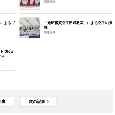
関連画像
」によるゴ
「港区極真空手田町教室」による空手の演
舞
関連画像
 Glow
ンス
記事
次の記事