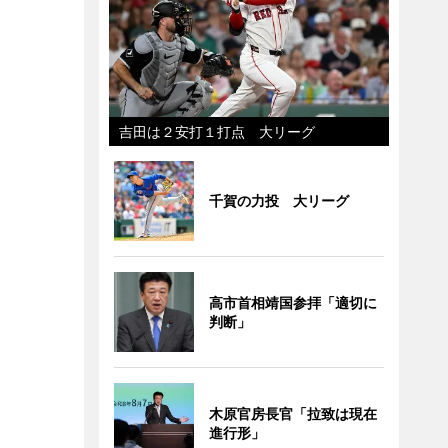
吉田は２安打１打点 大リーグ
千賀の力投 大リーグ
高市首相靖国参拝「適切に
判断」
木原官房長官「拉致は現在
進行形」