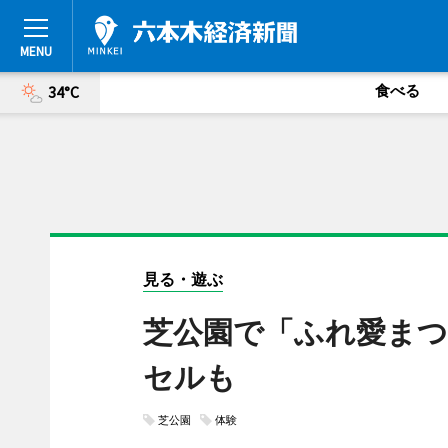
食べる
34°C
見る・遊ぶ
芝公園で「ふれ愛まつ
セルも
芝公園
体験