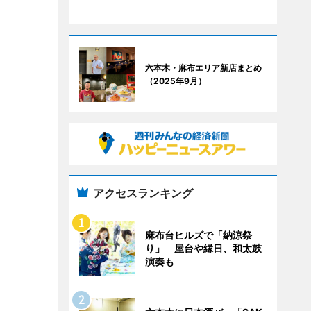
六本木・麻布エリア新店まとめ
（2025年9月）
アクセスランキング
麻布台ヒルズで「納涼祭
り」 屋台や縁日、和太鼓
演奏も