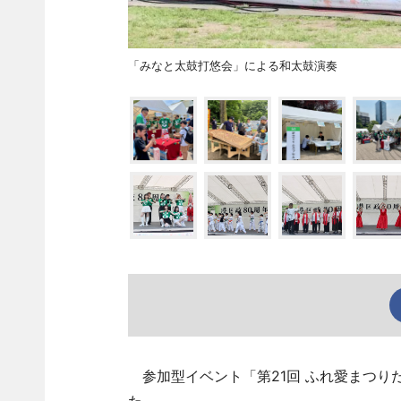
「みなと太鼓打悠会」による和太鼓演奏
参加型イベント「第21回 ふれ愛まつりだ