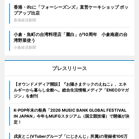
香港・ifcに「フォーシーズンズ」直営ケーキショップ ポッ
プアップ出店
香港経済新聞
小倉・魚町の台湾料理店「麗白」が10周年 小倉南産の台
湾野菜使う
小倉経済新聞
プレスリリース
【オウンドメディア開設】『お陽さまテックのえねこ』、エネ
ルギーから暮らし全般へ。総合生活情報メディア「ENECOマガ
ジン」を創刊
K-POP年末の祭典「2026 MUSIC BANK GLOBAL FESTIVAL
IN JAPAN」今年もMUFGスタジアム（国立競技場）で開催が決
定！
戌亥とこ(VTuberグループ「にじさんじ」所属)の登録者100万