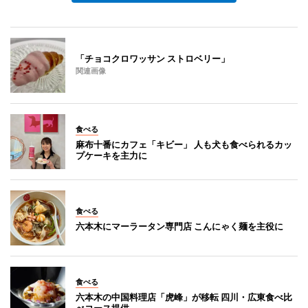
「チョコクロワッサン ストロベリー」
関連画像
食べる
麻布十番にカフェ「キビー」 人も犬も食べられるカッ
プケーキを主力に
食べる
六本木にマーラータン専門店 こんにゃく麺を主役に
食べる
六本木の中国料理店「虎峰」が移転 四川・広東食べ比
べコース提供