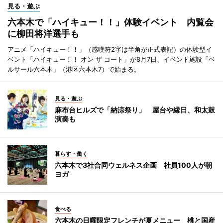
見る・遊ぶ
六本木で「ハイキュー！！」体験イベント 内覧会
に柳田将洋選手も
アニメ「ハイキュー！！」（感嘆符2字は半角が正式表記）の体験型イ
ベント「ハイキュー！！ オン ザ コート」が8月7日、イベント施設「ベ
ルサール六本木」（港区六本木7）で始まる。
見る・遊ぶ
麻布台ヒルズで「納涼祭り」 屋台や縁日、和太鼓
演奏も
暮らす・働く
六本木で3社合同ウェルネス企画 社員100人が朝
ヨガ
食べる
六本木の日曜限定フレンチが夏メニュー 桃と国産