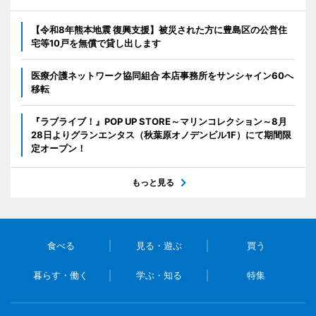
【令和8年熊本地震 復興支援】被災された方に豊島区の公営住
宅等10戸を無償で貸し出します
医療介護ネットワーク協同組合 本店事務所をサンシャイン60へ
移転
『ラブライブ！』POP UP STORE～マリンコレクション～8月
28日よりグランエンタス（秋葉原オノデンビル1F）にて期間限
定オープン！
もっと見る
食べる
見る・遊ぶ
買う
暮らす・働く
学ぶ・知る
特集