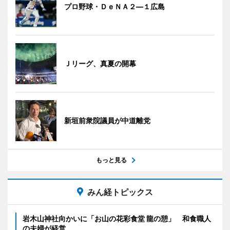
プロ野球・ＤｅＮＡ２―１広島
Ｊリーグ、真夏の開幕
新垣前衆院議員が中道離党
もっと見る
みん経トピックス
岩木山神社向かいに「お山の花彩食堂 龍の憩」 和食職人
の夫婦が経営