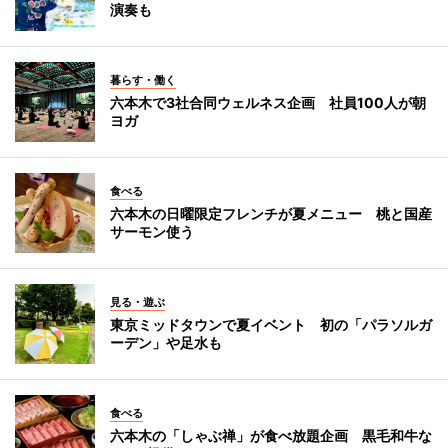
演奏も
暮らす・働く
六本木で3社合同ウェルネス企画 社員100人が朝
ヨガ
食べる
六本木の日曜限定フレンチが夏メニュー 桃と国産
サーモン使う
見る・遊ぶ
東京ミッドタウンで夏イベント 初の「パラソルガ
ーデン」や足水も
食べる
六本木の「しゃぶ禅」が食べ放題企画 黒毛和牛な