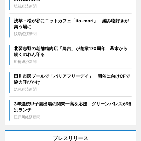
弘前経済新聞
浅草・松が谷にニットカフェ「ito-mori」 編み物好きが
集う場に
浅草経済新聞
北習志野の老舗精肉店「鳥吉」が創業170周年 幕末から
続くのれん守る
船橋経済新聞
田川市民プールで「バリアフリーデイ」 開催に向けCFで
協力呼びかけ
筑豊経済新聞
3年連続甲子園出場の関東一高を応援 グリーンパレスが特
別ランチ
江戸川経済新聞
プレスリリース