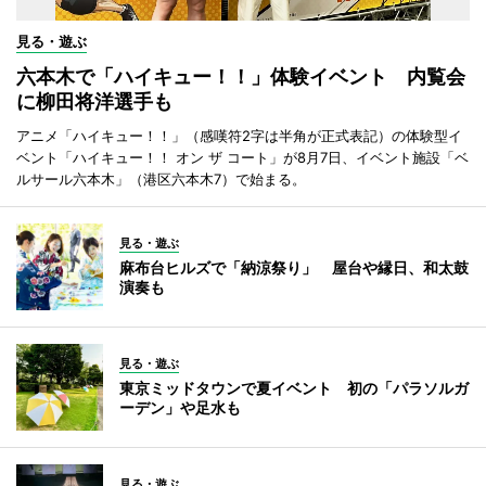
見る・遊ぶ
六本木で「ハイキュー！！」体験イベント 内覧会
に柳田将洋選手も
アニメ「ハイキュー！！」（感嘆符2字は半角が正式表記）の体験型イ
ベント「ハイキュー！！ オン ザ コート」が8月7日、イベント施設「ベ
ルサール六本木」（港区六本木7）で始まる。
見る・遊ぶ
麻布台ヒルズで「納涼祭り」 屋台や縁日、和太鼓
演奏も
見る・遊ぶ
東京ミッドタウンで夏イベント 初の「パラソルガ
ーデン」や足水も
見る・遊ぶ