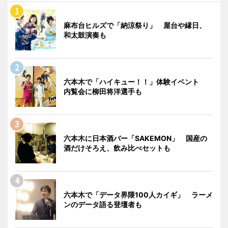
麻布台ヒルズで「納涼祭り」 屋台や縁日、
和太鼓演奏も
六本木で「ハイキュー！！」体験イベント
内覧会に柳田将洋選手も
六本木に日本酒バー「SAKEMON」 国産の
酒だけそろえ、飲み比べセットも
六本木で「データ界隈100人カイギ」 ラーメ
ンのデータ語る登壇者も