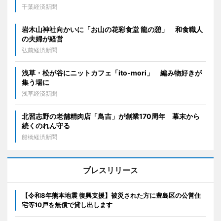
千葉経済新聞
岩木山神社向かいに「お山の花彩食堂 龍の憩」 和食職人
の夫婦が経営
弘前経済新聞
浅草・松が谷にニットカフェ「ito-mori」 編み物好きが
集う場に
浅草経済新聞
北習志野の老舗精肉店「鳥吉」が創業170周年 幕末から
続くのれん守る
船橋経済新聞
プレスリリース
【令和8年熊本地震 復興支援】被災された方に豊島区の公営住
宅等10戸を無償で貸し出します