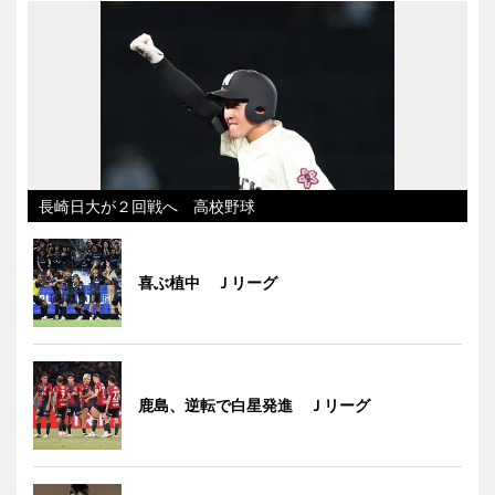
長崎日大が２回戦へ 高校野球
喜ぶ植中 Ｊリーグ
鹿島、逆転で白星発進 Ｊリーグ