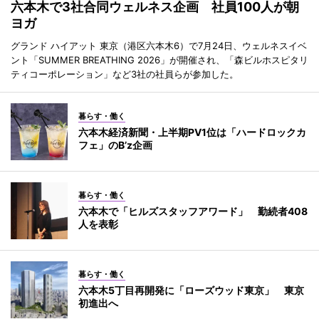
六本木で3社合同ウェルネス企画 社員100人が朝
ヨガ
グランド ハイアット 東京（港区六本木6）で7月24日、ウェルネスイベ
ント「SUMMER BREATHING 2026」が開催され、「森ビルホスピタリ
ティコーポレーション」など3社の社員らが参加した。
暮らす・働く
六本木経済新聞・上半期PV1位は「ハードロックカ
フェ」のB’z企画
暮らす・働く
六本木で「ヒルズスタッフアワード」 勤続者408
人を表彰
暮らす・働く
六本木5丁目再開発に「ローズウッド東京」 東京
初進出へ