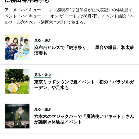
アニメ「ハイキュー！！」（感嘆符2字は半角が正式表記）の体験型イ
ベント「ハイキュー！！ オン ザ コート」が8月7日、イベント施設「ベ
ルサール六本木」（港区六本木7）で始まる。
見る・遊ぶ
麻布台ヒルズで「納涼祭り」 屋台や縁日、和太鼓
演奏も
見る・遊ぶ
東京ミッドタウンで夏イベント 初の「パラソルガ
ーデン」や足水も
見る・遊ぶ
六本木のマジックバーで「魔法使いアキット」さん
が謎解き体験型イベント