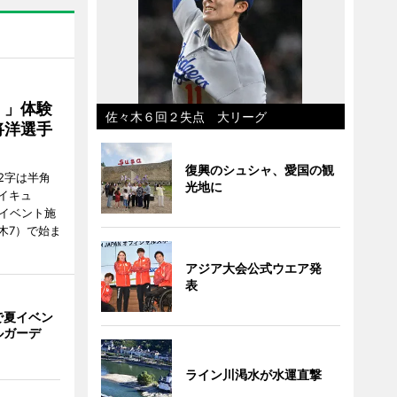
！」体験
佐々木６回２失点 大リーグ
将洋選手
復興のシュシャ、愛国の観
2字は半角
光地に
イキュ
、イベント施
木7）で始ま
アジア大会公式ウエア発
表
で夏イベン
ルガーデ
ライン川渇水が水運直撃