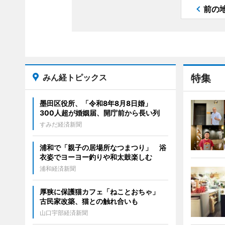
前の
みん経トピックス
特集
墨田区役所、「令和8年8月8日婚」
300人超が婚姻届、開庁前から長い列
すみだ経済新聞
浦和で「親子の居場所なつまつり」 浴
衣姿でヨーヨー釣りや和太鼓楽しむ
浦和経済新聞
厚狭に保護猫カフェ「ねことおちゃ」
古民家改築、猫との触れ合いも
山口宇部経済新聞