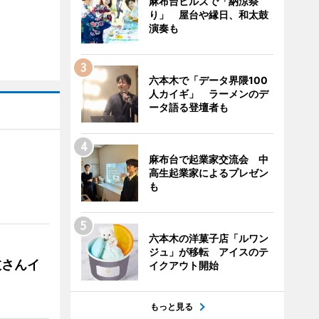
麻布台ヒルズで「納涼祭
り」 屋台や縁日、和太鼓
演奏も
六本木で「データ界隈100
人カイギ」 ラーメンのデ
ータ語る登壇者も
麻布台で起業家交流会 中
）
高生起業家によるプレゼン
も
六本木の洋菓子店「ルワン
ジュ」が移転 アイスのテ
枝さんイ
イクアウト開始
もっと見る