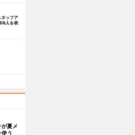
スタッフア
08人を表
チが夏メ
ン使う