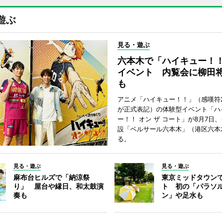
遊ぶ
見る・遊ぶ
六本木で「ハイキュー！
イベント 内覧会に柳田
も
アニメ「ハイキュー！！」（感嘆符
が正式表記）の体験型イベント「ハ
ー！！ オン ザ コート」が8月7日
設「ベルサール六本木」（港区六本
る。
見る・遊ぶ
見る・遊ぶ
麻布台ヒルズで「納涼祭
東京ミッドタウン
り」 屋台や縁日、和太鼓演
ト 初の「パラソ
奏も
ン」や足水も