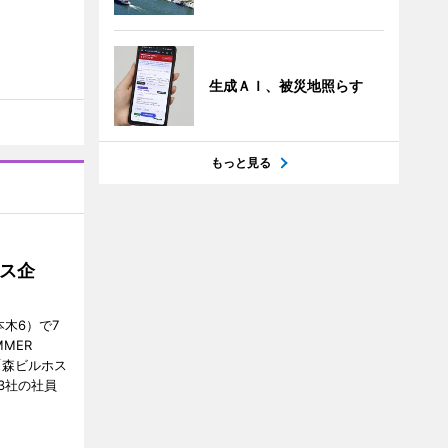
生成ＡＩ、被災地照らす
もっと見る
ス企
木6）で7
MER
、「森ビルホス
3社の社員