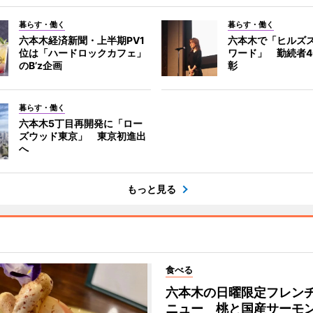
暮らす・働く
暮らす・働く
六本木経済新聞・上半期PV1
六本木で「ヒルズ
位は「ハードロックカフェ」
ワード」 勤続者4
のB’z企画
彰
暮らす・働く
六本木5丁目再開発に「ロー
ズウッド東京」 東京初進出
へ
もっと見る
食べる
六本木の日曜限定フレン
ニュー 桃と国産サーモ