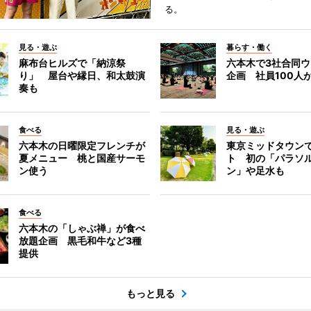
る。
見る・遊ぶ
暮らす・働く
麻布台ヒルズで「納涼祭
六本木で3社合同
り」 屋台や縁日、和太鼓演
企画 社員100人
奏も
食べる
見る・遊ぶ
六本木の日曜限定フレンチが
東京ミッドタウン
夏メニュー 桃と国産サーモ
ト 初の「パラソ
ン使う
ン」や足水も
食べる
六本木の「しゃぶ禅」が食べ
放題企画 黒毛和牛など3種
提供
もっと見る