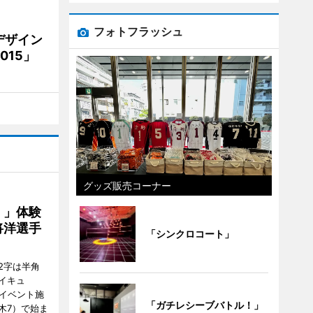
フォトフラッシュ
デザイン
15」
グッズ販売コーナー
！」体験
将洋選手
「シンクロコート」
2字は半角
イキュ
、イベント施
「ガチレシーブバトル！」
木7）で始ま