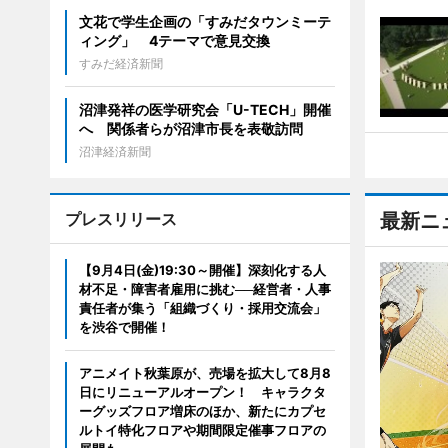
文花で学生企画の「すみだタウンミーテ
ィング」 4テーマで意見交換
すみだ経済新聞
沼津発祥の医学研究会「U-TECH」開催
へ 関係者らが沼津市長を表敬訪問
沼津経済新聞
プレスリリース
最新ニ
【9月4日(金)19:30～開催】深刻化する人
材不足・障害者雇用に挑む──経営者・人事
責任者が集う「組織づくり・採用交流会」
を渋谷で開催！
アニメイト秋葉原が、売場を拡大して8月8
日にリニューアルオープン！ キャラクタ
ーグッズフロア増床のほか、新たにカプセ
ルトイ特化フロアや期間限定催事フロアの