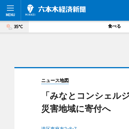
食べる
35°C
ニュース地図
「みなとコンシェル
災害地域に寄付へ
港区東麻布2-8-7