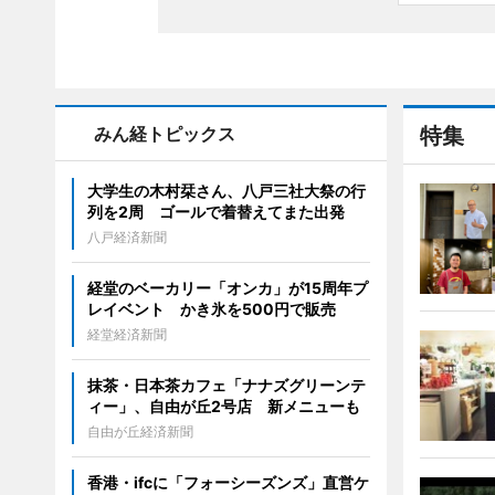
みん経トピックス
特集
大学生の木村栞さん、八戸三社大祭の行
列を2周 ゴールで着替えてまた出発
八戸経済新聞
経堂のベーカリー「オンカ」が15周年プ
レイベント かき氷を500円で販売
経堂経済新聞
抹茶・日本茶カフェ「ナナズグリーンテ
ィー」、自由が丘2号店 新メニューも
自由が丘経済新聞
香港・ifcに「フォーシーズンズ」直営ケ