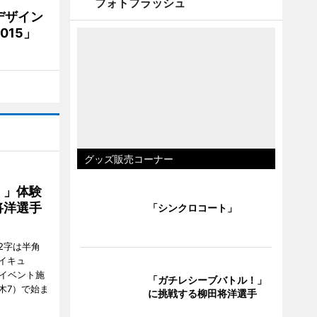
フォトフラッシュ
デザイン
15」
グッズ販売コーナー
！」体験
将洋選手
「シンクロコート」
2字は半角
イキュ
、イベント施
「ガチレシーブバトル！」
木7）で始ま
に挑戦する柳田将洋選手