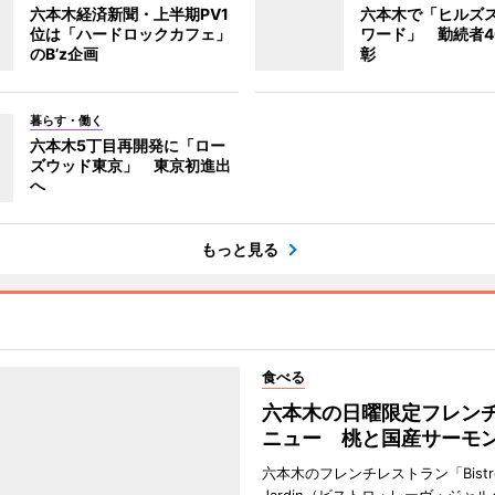
六本木経済新聞・上半期PV1
六本木で「ヒルズ
位は「ハードロックカフェ」
ワード」 勤続者4
のB’z企画
彰
暮らす・働く
六本木5丁目再開発に「ロー
ズウッド東京」 東京初進出
へ
もっと見る
食べる
六本木の日曜限定フレン
ニュー 桃と国産サーモ
六本木のフレンチレストラン「Bistro