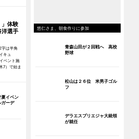
！」体験
悠仁さま、朝食作りに参加
将洋選手
青森山田が２回戦へ 高校
2字は半角
野球
イキュ
、イベント施
木7）で始ま
松山は２６位 米男子ゴル
フ
で夏イベン
ルガーデ
デラエスプリエジャ大統領
が就任