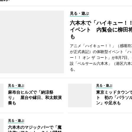
見る・遊ぶ
六本木で「ハイキュー！
イベント 内覧会に柳田
も
アニメ「ハイキュー！！」（感嘆符
が正式表記）の体験型イベント「ハ
ー！！ オン ザ コート」が8月7日
設「ベルサール六本木」（港区六本
る。
見る・遊ぶ
見る・遊ぶ
麻布台ヒルズで「納涼祭
東京ミッドタウン
り」 屋台や縁日、和太鼓演
ト 初の「パラソ
奏も
ン」や足水も
見る・遊ぶ
六本木のマジックバーで「魔