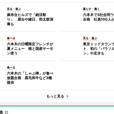
見る・遊ぶ
暮らす・働く
麻布台ヒルズで「納涼祭
六本木で3社合同
り」 屋台や縁日、和太鼓演
企画 社員100人
奏も
食べる
見る・遊ぶ
六本木の日曜限定フレンチが
東京ミッドタウン
夏メニュー 桃と国産サーモ
ト 初の「パラソ
ン使う
ン」や足水も
食べる
六本木の「しゃぶ禅」が食べ
放題企画 黒毛和牛など3種
提供
もっと見る
遊ぶ