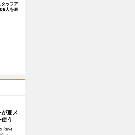
スタッフア
08人を表
チが夏メ
ン使う
 Reve