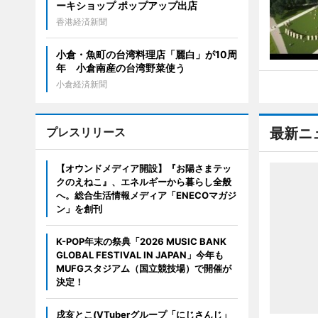
ーキショップ ポップアップ出店
香港経済新聞
小倉・魚町の台湾料理店「麗白」が10周
年 小倉南産の台湾野菜使う
小倉経済新聞
プレスリリース
最新ニ
【オウンドメディア開設】『お陽さまテッ
クのえねこ』、エネルギーから暮らし全般
へ。総合生活情報メディア「ENECOマガジ
ン」を創刊
K-POP年末の祭典「2026 MUSIC BANK
GLOBAL FESTIVAL IN JAPAN」今年も
MUFGスタジアム（国立競技場）で開催が
決定！
戌亥とこ(VTuberグループ「にじさんじ」