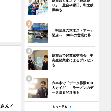
麻布台ヒルズで「納涼祭
り」 屋台や縁日、和太鼓
演奏も
「明治屋六本木ストアー」
閉店へ 66年の営業に幕
麻布台で起業家交流会 中
高生起業家によるプレゼン
も
）
六本木で「データ界隈100
人カイギ」 ラーメンのデ
ータ語る登壇者も
枝さんイ
もっと見る