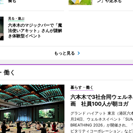
奏も
ン」や足水も
見る・遊ぶ
六本木のマジックバーで「魔
法使いアキット」さんが謎解
き体験型イベント
もっと見る
・働く
暮らす・働く
六本木で3社合同ウェルネ
画 社員100人が朝ヨガ
グランド ハイアット 東京（港区六本
月24日、ウェルネスイベント「SUM
BREATHING 2026」が開催され
ピタリティコーポレーション」など