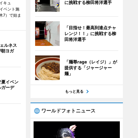
に挑戦する柳田将洋選手
イキュ
、イベント施
木7）で始ま
「目指せ！最高到達点チャ
レンジ！！」に挑戦する柳
田将洋選手
ウェルネス
が朝ヨガ
「麺尊rage（レイジ）」が
提供する「ジャージャー
麺」
で夏イベン
ルガーデ
もっと見る
ワールドフォトニュース