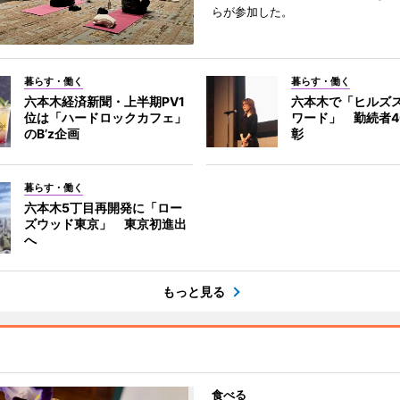
らが参加した。
暮らす・働く
暮らす・働く
六本木経済新聞・上半期PV1
六本木で「ヒルズ
位は「ハードロックカフェ」
ワード」 勤続者4
のB’z企画
彰
暮らす・働く
六本木5丁目再開発に「ロー
ズウッド東京」 東京初進出
へ
もっと見る
食べる