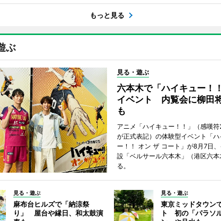
もっと見る
遊ぶ
見る・遊ぶ
六本木で「ハイキュー！
イベント 内覧会に柳田
も
アニメ「ハイキュー！！」（感嘆符
が正式表記）の体験型イベント「ハ
ー！！ オン ザ コート」が8月7日
設「ベルサール六本木」（港区六本
る。
見る・遊ぶ
見る・遊ぶ
麻布台ヒルズで「納涼祭
東京ミッドタウン
り」 屋台や縁日、和太鼓演
ト 初の「パラソ