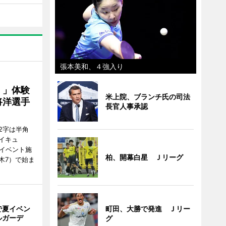
張本美和、４強入り
！」体験
米上院、ブランチ氏の司法
将洋選手
長官人事承認
2字は半角
イキュ
、イベント施
柏、開幕白星 Ｊリーグ
木7）で始ま
町田、大勝で発進 Ｊリー
で夏イベン
ルガーデ
グ