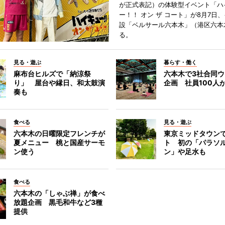
が正式表記）の体験型イベント「ハ
ー！！ オン ザ コート」が8月7日
設「ベルサール六本木」（港区六本
る。
見る・遊ぶ
暮らす・働く
麻布台ヒルズで「納涼祭
六本木で3社合同
り」 屋台や縁日、和太鼓演
企画 社員100人
奏も
食べる
見る・遊ぶ
六本木の日曜限定フレンチが
東京ミッドタウン
夏メニュー 桃と国産サーモ
ト 初の「パラソ
ン使う
ン」や足水も
食べる
六本木の「しゃぶ禅」が食べ
放題企画 黒毛和牛など3種
提供