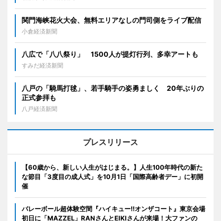
関門海峡花火大会、無料エリアなしの門司側をライブ配信
小倉経済新聞
八広で「八八祭り」 1500人が提灯行列、多幸アートも
すみだ経済新聞
八戸の「騎馬打毬」、若手騎手の姿勇ましく 20年ぶりの
正式参拝も
八戸経済新聞
プレスリリース
【60歳から、新しい人生がはじまる。】人生100年時代の新た
な節目「3度目の成人式」を10月1日「国際高齢者デー」に初開
催
バレーボール超体験空間『ハイキュー!!オンザコート』東京会場
初日に「MAZZEL」RANさんとEIKIさんが来場！大ファンの