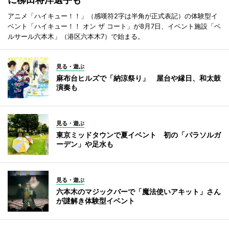
アニメ「ハイキュー！！」（感嘆符2字は半角が正式表記）の体験型イ
ベント「ハイキュー！！ オン ザ コート」が8月7日、イベント施設「ベ
ルサール六本木」（港区六本木7）で始まる。
見る・遊ぶ
麻布台ヒルズで「納涼祭り」 屋台や縁日、和太鼓
演奏も
見る・遊ぶ
東京ミッドタウンで夏イベント 初の「パラソルガ
ーデン」や足水も
見る・遊ぶ
六本木のマジックバーで「魔法使いアキット」さん
が謎解き体験型イベント