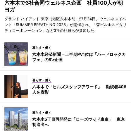
六本木で3社合同ウェルネス企画 社員100人が朝
ヨガ
グランド ハイアット 東京（港区六本木6）で7月24日、ウェルネスイベ
ント「SUMMER BREATHING 2026」が開催され、「森ビルホスピタリ
ティコーポレーション」など3社の社員らが参加した。
暮らす・働く
六本木経済新聞・上半期PV1位は「ハードロックカ
フェ」のB’z企画
暮らす・働く
六本木で「ヒルズスタッフアワード」 勤続者408
人を表彰
暮らす・働く
六本木5丁目再開発に「ローズウッド東京」 東京
初進出へ