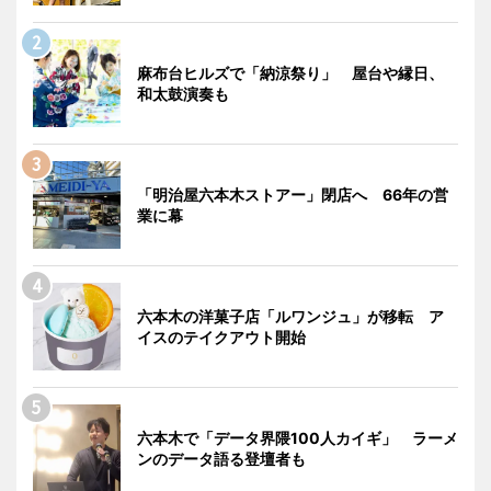
麻布台ヒルズで「納涼祭り」 屋台や縁日、
和太鼓演奏も
「明治屋六本木ストアー」閉店へ 66年の営
業に幕
六本木の洋菓子店「ルワンジュ」が移転 ア
イスのテイクアウト開始
六本木で「データ界隈100人カイギ」 ラーメ
ンのデータ語る登壇者も