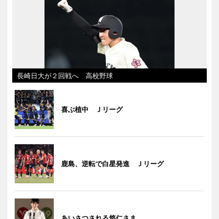
長崎日大が２回戦へ 高校野球
喜ぶ植中 Ｊリーグ
鹿島、逆転で白星発進 Ｊリーグ
あいさつされる悠仁さま