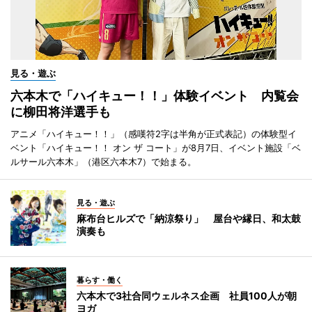
見る・遊ぶ
六本木で「ハイキュー！！」体験イベント 内覧会
に柳田将洋選手も
アニメ「ハイキュー！！」（感嘆符2字は半角が正式表記）の体験型イ
ベント「ハイキュー！！ オン ザ コート」が8月7日、イベント施設「ベ
ルサール六本木」（港区六本木7）で始まる。
見る・遊ぶ
麻布台ヒルズで「納涼祭り」 屋台や縁日、和太鼓
演奏も
暮らす・働く
六本木で3社合同ウェルネス企画 社員100人が朝
ヨガ