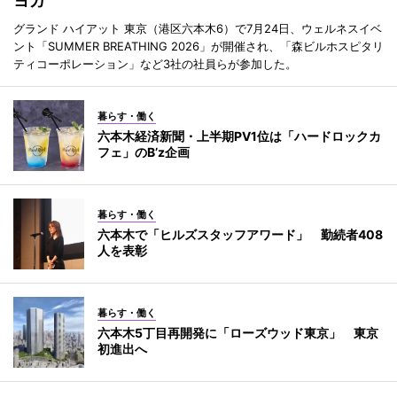
ヨガ
グランド ハイアット 東京（港区六本木6）で7月24日、ウェルネスイベ
ント「SUMMER BREATHING 2026」が開催され、「森ビルホスピタリ
ティコーポレーション」など3社の社員らが参加した。
暮らす・働く
六本木経済新聞・上半期PV1位は「ハードロックカ
フェ」のB’z企画
暮らす・働く
六本木で「ヒルズスタッフアワード」 勤続者408
人を表彰
暮らす・働く
六本木5丁目再開発に「ローズウッド東京」 東京
初進出へ