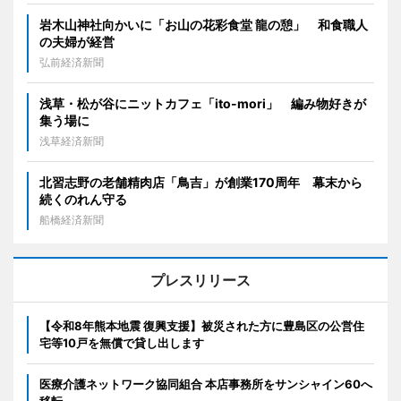
岩木山神社向かいに「お山の花彩食堂 龍の憩」 和食職人
の夫婦が経営
弘前経済新聞
浅草・松が谷にニットカフェ「ito-mori」 編み物好きが
集う場に
浅草経済新聞
北習志野の老舗精肉店「鳥吉」が創業170周年 幕末から
続くのれん守る
船橋経済新聞
プレスリリース
【令和8年熊本地震 復興支援】被災された方に豊島区の公営住
宅等10戸を無償で貸し出します
医療介護ネットワーク協同組合 本店事務所をサンシャイン60へ