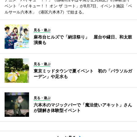
ベント「ハイキュー！！ オン ザ コート」が8月7日、イベント施設「ベ
ルサール六本木」（港区六本木7）で始まる。
見る・遊ぶ
麻布台ヒルズで「納涼祭り」 屋台や縁日、和太鼓
演奏も
見る・遊ぶ
東京ミッドタウンで夏イベント 初の「パラソルガ
ーデン」や足水も
見る・遊ぶ
六本木のマジックバーで「魔法使いアキット」さん
が謎解き体験型イベント