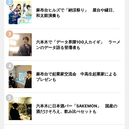
麻布台ヒルズで「納涼祭り」 屋台や縁日、
和太鼓演奏も
六本木で「データ界隈100人カイギ」 ラーメ
ンのデータ語る登壇者も
麻布台で起業家交流会 中高生起業家による
プレゼンも
六本木に日本酒バー「SAKEMON」 国産の
酒だけそろえ、飲み比べセットも