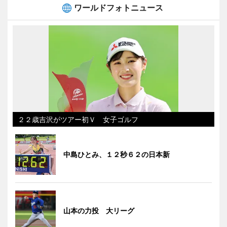
ワールドフォトニュース
２２歳吉沢がツアー初Ｖ 女子ゴルフ
中島ひとみ、１２秒６２の日本新
山本の力投 大リーグ