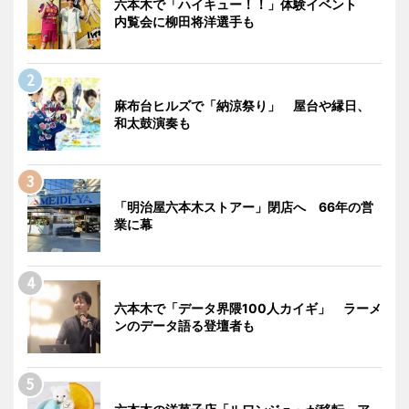
六本木で「ハイキュー！！」体験イベント
内覧会に柳田将洋選手も
麻布台ヒルズで「納涼祭り」 屋台や縁日、
和太鼓演奏も
「明治屋六本木ストアー」閉店へ 66年の営
業に幕
六本木で「データ界隈100人カイギ」 ラーメ
ンのデータ語る登壇者も