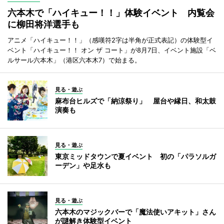
六本木で「ハイキュー！！」体験イベント 内覧会
に柳田将洋選手も
アニメ「ハイキュー！！」（感嘆符2字は半角が正式表記）の体験型イ
ベント「ハイキュー！！ オン ザ コート」が8月7日、イベント施設「ベ
ルサール六本木」（港区六本木7）で始まる。
見る・遊ぶ
麻布台ヒルズで「納涼祭り」 屋台や縁日、和太鼓
演奏も
見る・遊ぶ
東京ミッドタウンで夏イベント 初の「パラソルガ
ーデン」や足水も
見る・遊ぶ
六本木のマジックバーで「魔法使いアキット」さん
が謎解き体験型イベント