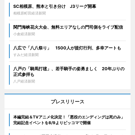
SC相模原、熊本と引き分け J3リーグ開幕
相模原町田経済新聞
関門海峡花火大会、無料エリアなしの門司側をライブ配信
小倉経済新聞
八広で「八八祭り」 1500人が提灯行列、多幸アートも
すみだ経済新聞
八戸の「騎馬打毬」、若手騎手の姿勇ましく 20年ぶりの
正式参拝も
八戸経済新聞
プレスリリース
本編完結＆TVアニメ化決定！「悪役のエンディングは死のみ」
完結記念イベントを8/9よりピッコマで開催