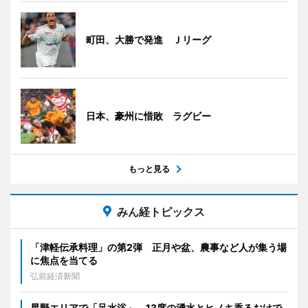
町田、大勝で発進 Ｊリーグ
日本、豪州に惜敗 ラグビー
もっと見る
みん経トピックス
「津軽伝承料理」の第2弾 正月や盆、農事など人が集う場
に焦点を当てる
弘前経済新聞
星野エリアで「足水浴」 13度の湧水とヒノキ香るおけで