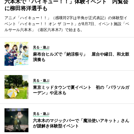
六本木で「ハイキュー！！」体験イベント 内覧会
に柳田将洋選手も
アニメ「ハイキュー！！」（感嘆符2字は半角が正式表記）の体験型イ
ベント「ハイキュー！！ オン ザ コート」が8月7日、イベント施設「ベ
ルサール六本木」（港区六本木7）で始まる。
見る・遊ぶ
麻布台ヒルズで「納涼祭り」 屋台や縁日、和太鼓
演奏も
見る・遊ぶ
東京ミッドタウンで夏イベント 初の「パラソルガ
ーデン」や足水も
見る・遊ぶ
六本木のマジックバーで「魔法使いアキット」さん
が謎解き体験型イベント