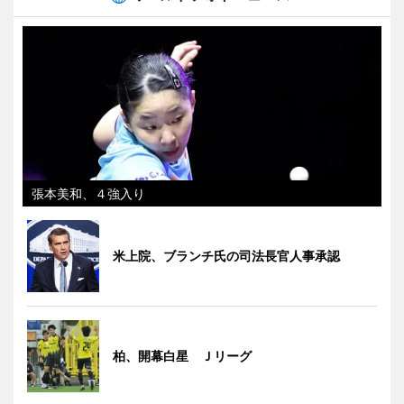
張本美和、４強入り
米上院、ブランチ氏の司法長官人事承認
柏、開幕白星 Ｊリーグ