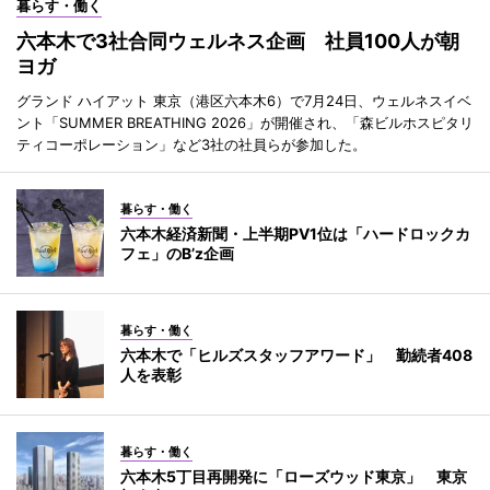
暮らす・働く
六本木で3社合同ウェルネス企画 社員100人が朝
ヨガ
グランド ハイアット 東京（港区六本木6）で7月24日、ウェルネスイベ
ント「SUMMER BREATHING 2026」が開催され、「森ビルホスピタリ
ティコーポレーション」など3社の社員らが参加した。
暮らす・働く
六本木経済新聞・上半期PV1位は「ハードロックカ
フェ」のB’z企画
暮らす・働く
六本木で「ヒルズスタッフアワード」 勤続者408
人を表彰
暮らす・働く
六本木5丁目再開発に「ローズウッド東京」 東京