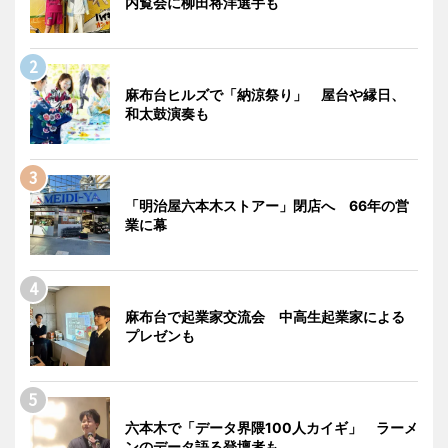
内覧会に柳田将洋選手も
麻布台ヒルズで「納涼祭り」 屋台や縁日、
和太鼓演奏も
「明治屋六本木ストアー」閉店へ 66年の営
業に幕
麻布台で起業家交流会 中高生起業家による
プレゼンも
六本木で「データ界隈100人カイギ」 ラーメ
ンのデータ語る登壇者も