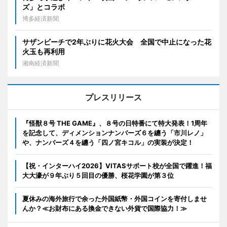
ズ」とコラボ
博多経済新聞
サザンビーチで2年ぶりに花火大会 全国で中止になった花
火玉も再利用
湘南経済新聞
プレスリリース
『怪獣８号 THE GAME』、８号の日特番にて特大発表！1周年
を記念して、ディメンションナンバーズ６を纏う「市川レノ」
や、ナンバーズ４を纏う「四ノ宮キコル」の実装が決定！
【祝・インターハイ2026】VITASサポート校が全国で躍進！福
大大濠が９年ぶり５回目の優勝、桜花学園が第３位
夏休みの海外旅行で余った外国紙幣・外国コインを寄付しませ
んか？≪お財布にある換金できない外貨で国際協力！≫