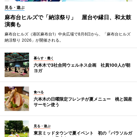
見る・遊ぶ
麻布台ヒルズで「納涼祭り」 屋台や縁日、和太鼓
演奏も
麻布台ヒルズ（港区麻布台1）中央広場で8月8日から、「麻布台ヒルズ
納涼祭り 2026」が開催される。
暮らす・働く
六本木で3社合同ウェルネス企画 社員100人が朝
ヨガ
食べる
六本木の日曜限定フレンチが夏メニュー 桃と国産
サーモン使う
見る・遊ぶ
東京ミッドタウンで夏イベント 初の「パラソルガ