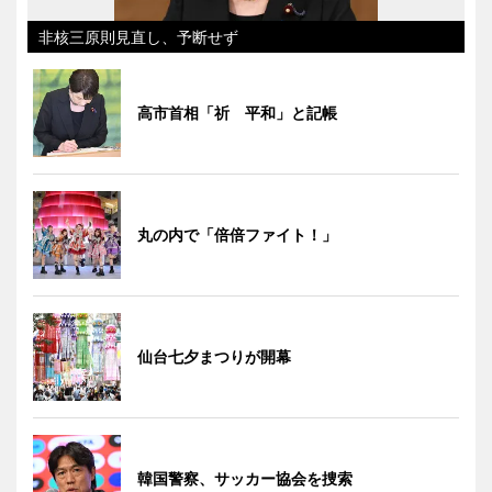
非核三原則見直し、予断せず
高市首相「祈 平和」と記帳
丸の内で「倍倍ファイト！」
仙台七夕まつりが開幕
韓国警察、サッカー協会を捜索