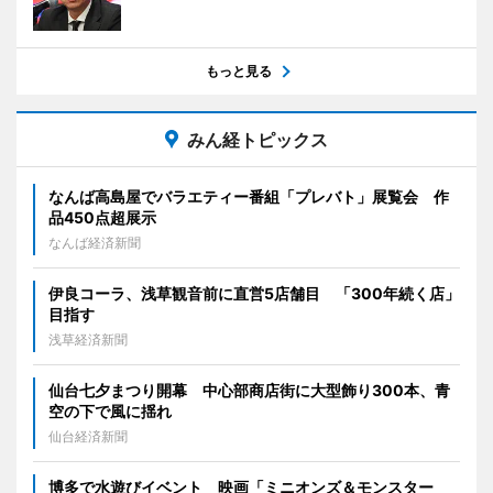
もっと見る
みん経トピックス
なんば高島屋でバラエティー番組「プレバト」展覧会 作
品450点超展示
なんば経済新聞
伊良コーラ、浅草観音前に直営5店舗目 「300年続く店」
目指す
浅草経済新聞
仙台七夕まつり開幕 中心部商店街に大型飾り300本、青
空の下で風に揺れ
仙台経済新聞
博多で水遊びイベント 映画「ミニオンズ＆モンスター