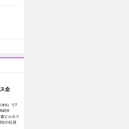
ス企
木6）で7
MER
、「森ビルホス
3社の社員