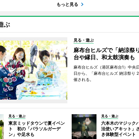
もっと見る
遊ぶ
見る・遊ぶ
麻布台ヒルズで「納涼祭
台や縁日、和太鼓演奏も
麻布台ヒルズ（港区麻布台1）中央広
日から、「麻布台ヒルズ 納涼祭り 2
催される。
見る・遊ぶ
見る・遊ぶ
東京ミッドタウンで夏イベン
六本木のマジック
ト 初の「パラソルガーデ
法使いアキット」
ン」や足水も
き体験型イベント