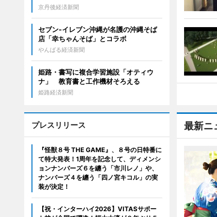
京丹後経済新聞
セブン‐イレブン沖縄が名護の沖縄そば
店「幸ちゃんそば」とコラボ
やんばる経済新聞
姫路・書写に複合学習施設「オティウ
ナ」 教育書と工作機材そろえる
姫路経済新聞
プレスリリース
最新ニ
『怪獣８号 THE GAME』、８号の日特番に
て特大発表！1周年を記念して、ディメンシ
ョンナンバーズ６を纏う「市川レノ」や、
ナンバーズ４を纏う「四ノ宮キコル」の実
装が決定！
【祝・インターハイ2026】VITASサポー