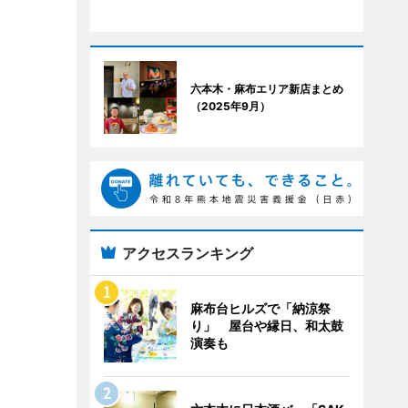
六本木・麻布エリア新店まとめ
（2025年9月）
アクセスランキング
麻布台ヒルズで「納涼祭
り」 屋台や縁日、和太鼓
演奏も