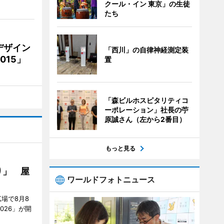
クール・イン 東京」の生徒
たち
デザイン
「西川」の自律神経測定装
15」
置
「森ビルホスピタリティコ
ーポレーション」社長の苧
原誠さん（左から2番目）
もっと見る
り」 屋
ワールドフォトニュース
場で8月8
026」が開