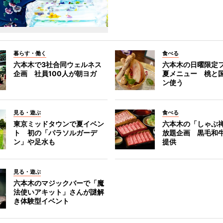
暮らす・働く
食べる
六本木で3社合同ウェルネス
六本木の日曜限定
企画 社員100人が朝ヨガ
夏メニュー 桃と
ン使う
見る・遊ぶ
食べる
東京ミッドタウンで夏イベン
六本木の「しゃぶ
ト 初の「パラソルガーデ
放題企画 黒毛和
ン」や足水も
提供
見る・遊ぶ
六本木のマジックバーで「魔
法使いアキット」さんが謎解
き体験型イベント