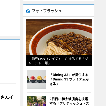
フォトフラッシュ
「麺尊rage（レイジ）」が提供する「ジ
ャージャー麺」
）
「Dining 33」が提供する
「Dining 33 プレミアムか
き氷」
枝さんイ
2日目に和太鼓演奏を披露
する「ブリティッシュ・ス