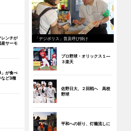
フレンチが
「デジポリス」普及呼び掛け
国産サーモ
プロ野球・オリックス１―
３楽天
禅」が食べ
牛など3種
佐野日大、２回戦へ 高校
野球
平和への祈り、灯籠流しに