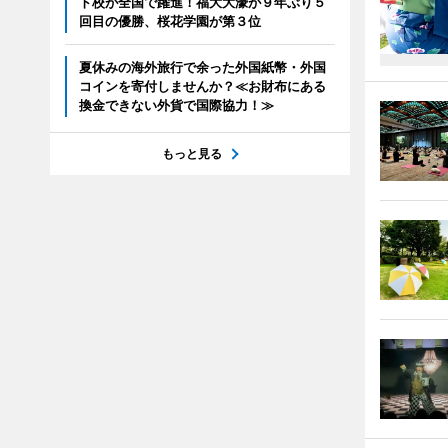
ト校が全国で躍進！福大大濠が９年ぶり５
回目の優勝、桜花学園が第３位
夏休みの海外旅行で余った外国紙幣・外国
コインを寄付しませんか？≪お財布にある
換金できない外貨で国際協力！≫
もっと見る