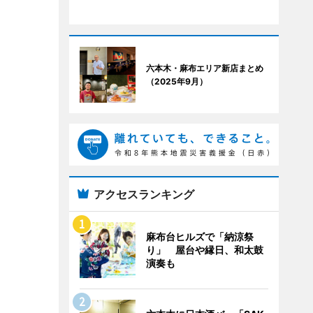
六本木・麻布エリア新店まとめ
（2025年9月）
アクセスランキング
麻布台ヒルズで「納涼祭
り」 屋台や縁日、和太鼓
演奏も