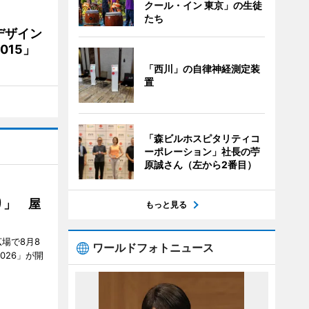
クール・イン 東京」の生徒
たち
デザイン
15」
「西川」の自律神経測定装
置
「森ビルホスピタリティコ
ーポレーション」社長の苧
原誠さん（左から2番目）
り」 屋
もっと見る
場で8月8
ワールドフォトニュース
026」が開