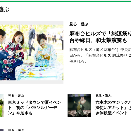
遊ぶ
見る・遊ぶ
麻布台ヒルズで「納涼祭
台や縁日、和太鼓演奏も
麻布台ヒルズ（港区麻布台1）中央広
日から、「麻布台ヒルズ 納涼祭り 2
催される。
見る・遊ぶ
見る・遊ぶ
東京ミッドタウンで夏イベン
六本木のマジック
ト 初の「パラソルガーデ
法使いアキット」
ン」や足水も
き体験型イベント
見る・遊ぶ