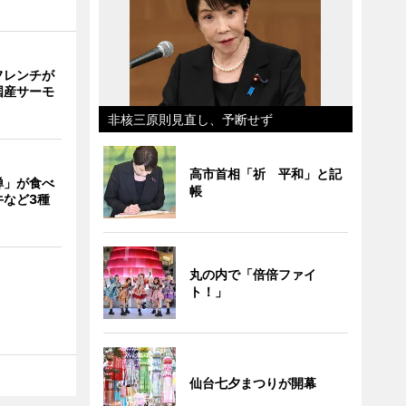
フレンチが
国産サーモ
非核三原則見直し、予断せず
高市首相「祈 平和」と記
禅」が食べ
帳
牛など3種
丸の内で「倍倍ファイ
ト！」
仙台七夕まつりが開幕