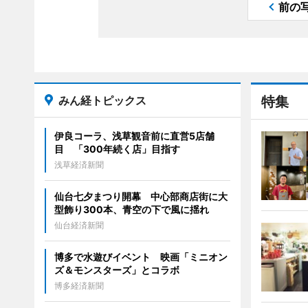
前の
みん経トピックス
特集
伊良コーラ、浅草観音前に直営5店舗
目 「300年続く店」目指す
浅草経済新聞
仙台七夕まつり開幕 中心部商店街に大
型飾り300本、青空の下で風に揺れ
仙台経済新聞
博多で水遊びイベント 映画「ミニオン
ズ＆モンスターズ」とコラボ
博多経済新聞