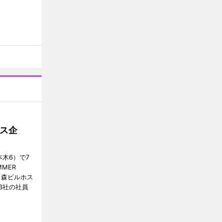
ス企
木6）で7
MER
、「森ビルホス
3社の社員