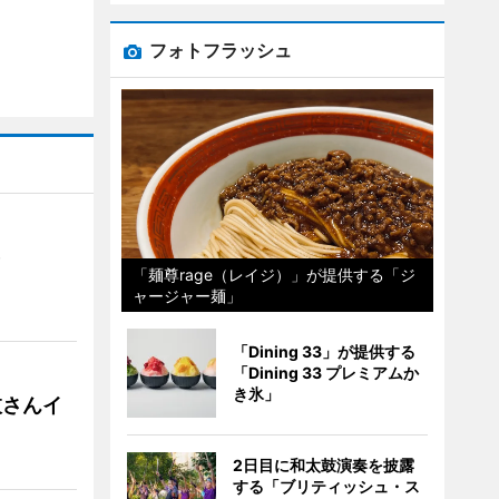
フォトフラッシュ
）
「麺尊rage（レイジ）」が提供する「ジ
ャージャー麺」
「Dining 33」が提供する
「Dining 33 プレミアムか
き氷」
枝さんイ
2日目に和太鼓演奏を披露
する「ブリティッシュ・ス