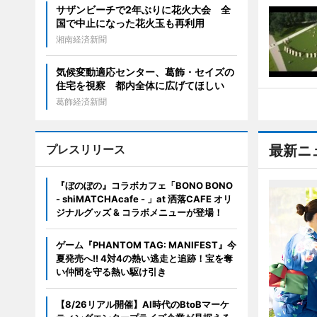
サザンビーチで2年ぶりに花火大会 全
国で中止になった花火玉も再利用
湘南経済新聞
気候変動適応センター、葛飾・セイズの
住宅を視察 都内全体に広げてほしい
葛飾経済新聞
プレスリリース
最新ニ
『ぼのぼの』コラボカフェ「BONO BONO
- shiMATCHAcafe - 」at 洒落CAFE オリ
ジナルグッズ & コラボメニューが登場！
ゲーム『PHANTOM TAG: MANIFEST』今
夏発売へ!! 4対4の熱い逃走と追跡！宝を奪
い仲間を守る熱い駆け引き
【8/26リアル開催】AI時代のBtoBマーケ