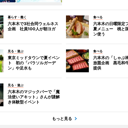
暮らす・働く
食べる
六本木で3社合同ウェルネス
六本木の日曜限定
企画 社員100人が朝ヨガ
夏メニュー 桃と
ン使う
見る・遊ぶ
食べる
東京ミッドタウンで夏イベン
六本木の「しゃぶ
ト 初の「パラソルガーデ
放題企画 黒毛和
ン」や足水も
提供
見る・遊ぶ
六本木のマジックバーで「魔
法使いアキット」さんが謎解
き体験型イベント
もっと見る