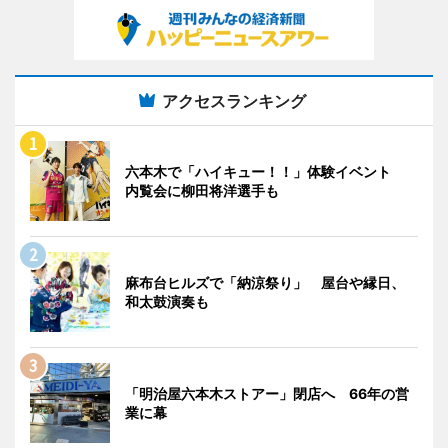
アクセスランキング
六本木で「ハイキュー！！」体験イベント
内覧会に柳田将洋選手も
麻布台ヒルズで「納涼祭り」 屋台や縁日、
和太鼓演奏も
「明治屋六本木ストアー」閉店へ 66年の営
業に幕