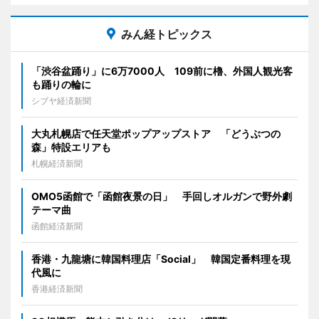
みん経トピックス
「渋谷盆踊り」に6万7000人 109前に櫓、外国人観光客
も踊りの輪に
シブヤ経済新聞
大丸札幌店で任天堂ポップアップストア 「どうぶつの
森」特設エリアも
札幌経済新聞
OMO5函館で「函館夜景の日」 手回しオルガンで野外劇
テーマ曲
函館経済新聞
香港・九龍塘に韓国料理店「Social」 韓国定番料理を現
代風に
香港経済新聞