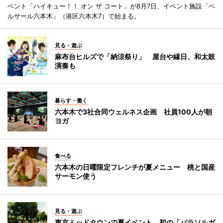
ベント「ハイキュー！！ オン ザ コート」が8月7日、イベント施設「ベ
ルサール六本木」（港区六本木7）で始まる。
見る・遊ぶ
麻布台ヒルズで「納涼祭り」 屋台や縁日、和太鼓
演奏も
暮らす・働く
六本木で3社合同ウェルネス企画 社員100人が朝
ヨガ
食べる
六本木の日曜限定フレンチが夏メニュー 桃と国産
サーモン使う
見る・遊ぶ
東京ミッドタウンで夏イベント 初の「パラソルガ