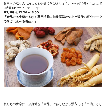
食事への取り入れ方なども併せて学びましょう。 ※休憩10分をはさんで
2時間10分のセミナーです。
■
7/19(日)13:30～15:00
「
食品にも生薬にもなる薬用植物～伝統医学の知恵と現代の研究データ
で学ぶ〈食べる養生〉
」
私たちの食卓に並ぶ身近な「食品」でありながら漢方では「生薬」とし