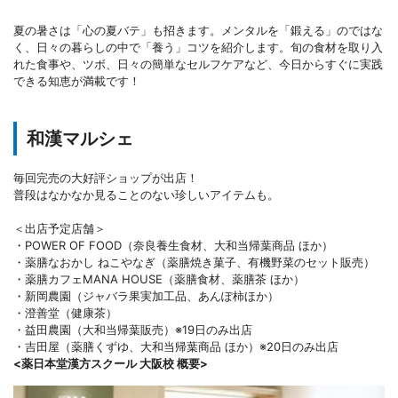
夏の暑さは「心の夏バテ」も招きます。メンタルを「鍛える」のではな
く、日々の暮らしの中で「養う」コツを紹介します。旬の食材を取り入
れた食事や、ツボ、日々の簡単なセルフケアなど、今日からすぐに実践
できる知恵が満載です！
和漢マルシェ
毎回完売の大好評ショップが出店！
普段はなかなか見ることのない珍しいアイテムも。
＜出店予定店舗＞
・POWER OF FOOD（奈良養生食材、大和当帰葉商品 ほか）
・薬膳なおかし ねこやなぎ（薬膳焼き菓子、有機野菜のセット販売）
・薬膳カフェMANA HOUSE（薬膳食材、薬膳茶 ほか）
・新岡農園（ジャバラ果実加工品、あんぽ柿ほか）
・澄善堂（健康茶）
・益田農園（大和当帰葉販売）※19日のみ出店
・吉田屋（薬膳くずゆ、大和当帰葉商品 ほか）※20日のみ出店
<薬日本堂漢方スクール 大阪校 概要>