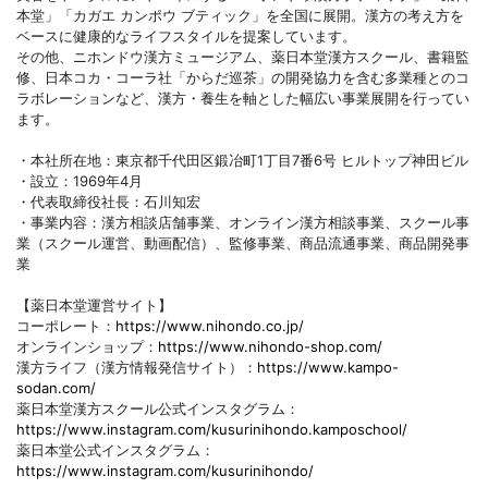
本堂」「カガエ カンポウ ブティック」を全国に展開。漢方の考え方を
ベースに健康的なライフスタイルを提案しています。
その他、ニホンドウ漢方ミュージアム、薬日本堂漢方スクール、書籍監
修、日本コカ・コーラ社「からだ巡茶」の開発協力を含む多業種とのコ
ラボレーションなど、漢方・養生を軸とした幅広い事業展開を行ってい
ます。
・本社所在地：東京都千代田区鍛冶町1丁目7番6号 ヒルトップ神田ビル
・設立：1969年4月
・代表取締役社長：石川知宏
・事業内容：漢方相談店舗事業、オンライン漢方相談事業、スクール事
業（スクール運営、動画配信）、監修事業、商品流通事業、商品開発事
業
【薬日本堂運営サイト】
コーポレート：
https://www.nihondo.co.jp/
オンラインショップ：
https://www.nihondo-shop.com/
漢方ライフ（漢方情報発信サイト）：
https://www.kampo-
sodan.com/
薬日本堂漢方スクール公式インスタグラム：
https://www.instagram.com/kusurinihondo.kamposchool/
薬日本堂公式インスタグラム：
https://www.instagram.com/kusurinihondo/