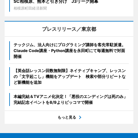
SC相模原、熊本と引き分け J3リーグ開幕
相模原町田経済新聞
プレスリリース／東京都
テックジム、法人向けにプログラミング講師を客先常駐派遣。
Claude Code講座・Python講座を永田町にて毎週無料で対面
開催
【英会話レッスン回数無制限】ネイティブキャンプ、レッスン
の「文字起こし」機能をアップデート 検索や部分リピートな
ど新機能を追加
本編完結＆TVアニメ化決定！「悪役のエンディングは死のみ」
完結記念イベントを8/9よりピッコマで開催
もっと見る