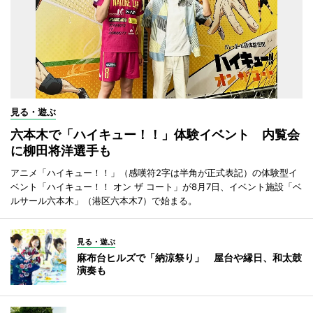
見る・遊ぶ
六本木で「ハイキュー！！」体験イベント 内覧会
に柳田将洋選手も
アニメ「ハイキュー！！」（感嘆符2字は半角が正式表記）の体験型イ
ベント「ハイキュー！！ オン ザ コート」が8月7日、イベント施設「ベ
ルサール六本木」（港区六本木7）で始まる。
見る・遊ぶ
麻布台ヒルズで「納涼祭り」 屋台や縁日、和太鼓
演奏も