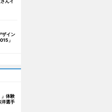
枝さんイ
デザイン
15」
！」体験
将洋選手