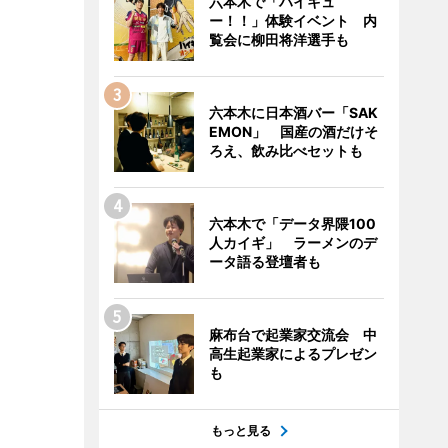
六本木で「ハイキュ
ー！！」体験イベント 内
覧会に柳田将洋選手も
六本木に日本酒バー「SAK
EMON」 国産の酒だけそ
ろえ、飲み比べセットも
六本木で「データ界隈100
人カイギ」 ラーメンのデ
ータ語る登壇者も
麻布台で起業家交流会 中
高生起業家によるプレゼン
も
もっと見る