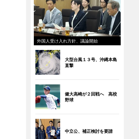
外国人受け入れ方針、議論開始
大型台風１３号、沖縄本島
直撃
健大高崎が２回戦へ 高校
野球
中立公、補正検討を要請