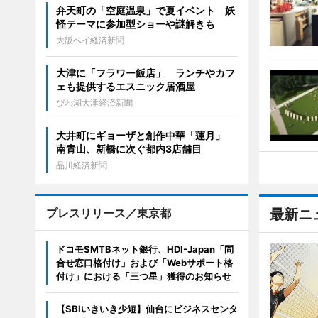
弁天町の「空庭温泉」で夏イベント 妖
怪テーマに参加型ショーや謎解きも
大阪ベイ経済新聞
大津に「フラワー飯店」 ランチやカフ
ェも提供するエスニック居酒屋
びわ湖大津経済新聞
大井町にギョーザと創作中華「蓮月」
南青山、新橋に次ぐ都内3店舗目
品川経済新聞
プレスリリース／東京都
最新ニ
ドコモSMTBネット銀行、HDI-Japan「問
合せ窓口格付け」および「Webサポート格
付け」における「三つ星」獲得のお知らせ
【SBIいきいき少短】仙台にビジネスセンタ