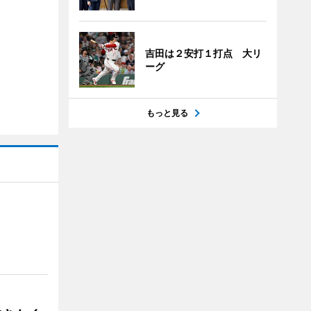
吉田は２安打１打点 大リ
ーグ
もっと見る
）