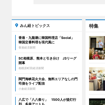
みん経トピックス
特集
香港・九龍塘に韓国料理店「Social」
韓国定番料理を現代風に
香港経済新聞
SC相模原、熊本と引き分け J3リーグ
開幕
相模原町田経済新聞
関門海峡花火大会、無料エリアなしの門
司側をライブ配信
小倉経済新聞
八広で「八八祭り」 1500人が提灯行
列、多幸アートも