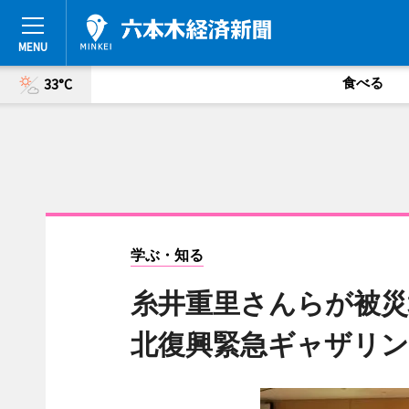
食べる
33°C
学ぶ・知る
糸井重里さんらが被災
北復興緊急ギャザリン