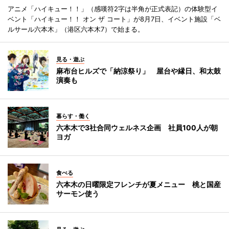
アニメ「ハイキュー！！」（感嘆符2字は半角が正式表記）の体験型イ
ベント「ハイキュー！！ オン ザ コート」が8月7日、イベント施設「ベ
ルサール六本木」（港区六本木7）で始まる。
見る・遊ぶ
麻布台ヒルズで「納涼祭り」 屋台や縁日、和太鼓
演奏も
暮らす・働く
六本木で3社合同ウェルネス企画 社員100人が朝
ヨガ
食べる
六本木の日曜限定フレンチが夏メニュー 桃と国産
サーモン使う