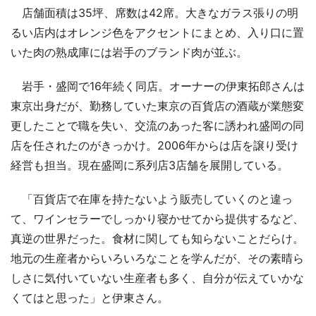
店舗面積は35坪、席数は42席。大きなガラス張りの明
るい店内はオレンジ色をアクセントにまとめ、入り口に置
いた肉の熟成庫には岩手のブランド肉が並ぶ。
岩手・盛岡で16年続く同店。オーナーの伊東拓郎さんは
東京出身だが、勤務していた東京の百貨店の酒蔵が業態変
更したことで職を失い、交流のあった客に誘われ盛岡の同
店を任されたのがきっかけ。2006年からは店を譲り受け
経営も担当。現在盛岡に系列店3店舗を展開している。
「百貨店で在庫を持たないよう販売していくのと違っ
て、ワインセラーでしっかり寝かせてから提供するなど、
真逆の世界だった。食材に関しても知らないことだらけ。
地元の生産者からいろいろなことを学んだが、その素晴ら
しさに気付いていない生産者も多く、自分が伝えていかな
くてはと思った」と伊東さん。