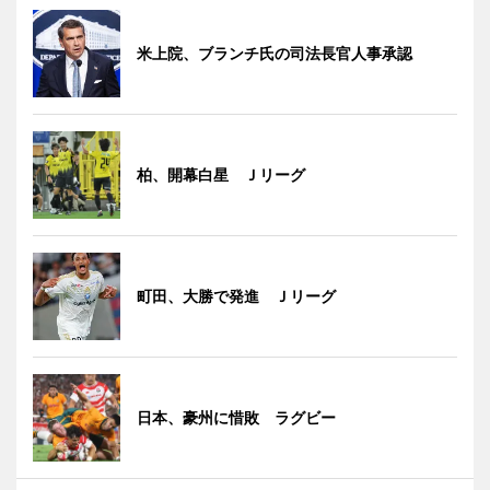
米上院、ブランチ氏の司法長官人事承認
柏、開幕白星 Ｊリーグ
町田、大勝で発進 Ｊリーグ
日本、豪州に惜敗 ラグビー