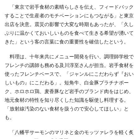
「東京で岩手食材の素晴らしさを伝え、フィードバック
することで生産者のモチベーションにもつながる」と東京
出店を決意。震災の影響で大変な時期もあったが、「久し
ぶりに温かくておいしいものを食べて生きる希望が湧いて
きた」という客の言葉に食の重要性を確信したという。
料理は、十年来共にメニュー開発を行い、調理師学校で
フレンチの講師も務める及川淳至さんが担当。岩手食材を
使ったフレンチベースで、「ジャンルにこだわらず『おい
しいもの』にこだわる」。短角牛、白金豚プラチナポー
ク、ホロホロ鶏、麦香豚など岩手のブランド肉をはじめ、
地元食材の特性を知り尽くした知識を駆使し料理する。
「放射線汚染のない食材を扱うので安心してほしい」と
も。
「八幡平サーモンのマリネと金のモッツァレラを軽く炙