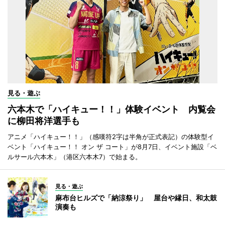
見る・遊ぶ
六本木で「ハイキュー！！」体験イベント 内覧会
に柳田将洋選手も
アニメ「ハイキュー！！」（感嘆符2字は半角が正式表記）の体験型イ
ベント「ハイキュー！！ オン ザ コート」が8月7日、イベント施設「ベ
ルサール六本木」（港区六本木7）で始まる。
見る・遊ぶ
麻布台ヒルズで「納涼祭り」 屋台や縁日、和太鼓
演奏も