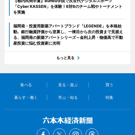
【都内民間学童】BunBu学院で次世代デジタルスポーツ
「Cyber KASSEN」を体験！6対6のチーム戦やトーナメント
を実施
福岡発・投資用新築アパートブランド「LEGENDE」を本格始
動。銀行融資評価から逆算し、一棟目から次の投資まで見据え
る、福岡発の新築アパートシリーズ～金利上昇・物価高で不動
産投資に悩む投資家に光明
もっと見る
食べる
見る・遊ぶ
買う
暮らす・働く
学ぶ・知る
特集