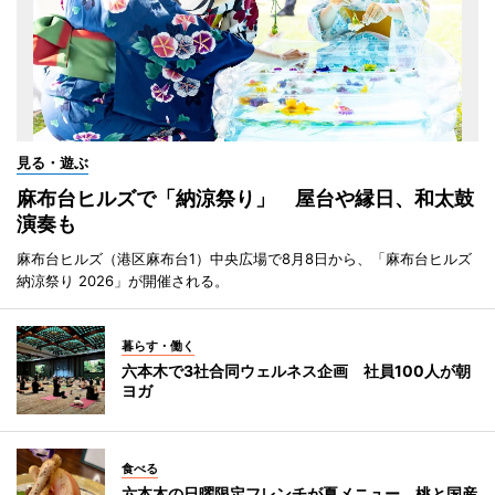
見る・遊ぶ
麻布台ヒルズで「納涼祭り」 屋台や縁日、和太鼓
演奏も
麻布台ヒルズ（港区麻布台1）中央広場で8月8日から、「麻布台ヒルズ
納涼祭り 2026」が開催される。
暮らす・働く
六本木で3社合同ウェルネス企画 社員100人が朝
ヨガ
食べる
六本木の日曜限定フレンチが夏メニュー 桃と国産