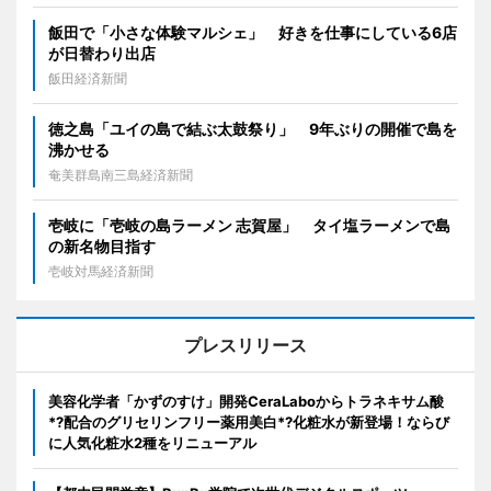
飯田で「小さな体験マルシェ」 好きを仕事にしている6店
が日替わり出店
飯田経済新聞
徳之島「ユイの島で結ぶ太鼓祭り」 9年ぶりの開催で島を
沸かせる
奄美群島南三島経済新聞
壱岐に「壱岐の島ラーメン 志賀屋」 タイ塩ラーメンで島
の新名物目指す
壱岐対馬経済新聞
プレスリリース
美容化学者「かずのすけ」開発CeraLaboからトラネキサム酸
*?配合のグリセリンフリー薬用美白*?化粧水が新登場！ならび
に人気化粧水2種をリニューアル