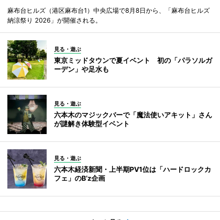
麻布台ヒルズ（港区麻布台1）中央広場で8月8日から、「麻布台ヒルズ
納涼祭り 2026」が開催される。
見る・遊ぶ
東京ミッドタウンで夏イベント 初の「パラソルガ
ーデン」や足水も
見る・遊ぶ
六本木のマジックバーで「魔法使いアキット」さん
が謎解き体験型イベント
見る・遊ぶ
六本木経済新聞・上半期PV1位は「ハードロックカ
フェ」のB’z企画