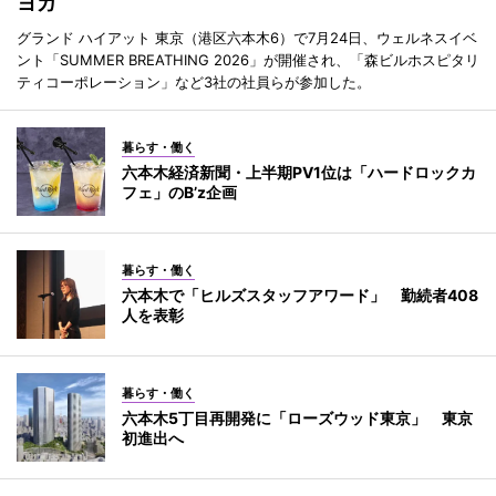
ヨガ
グランド ハイアット 東京（港区六本木6）で7月24日、ウェルネスイベ
ント「SUMMER BREATHING 2026」が開催され、「森ビルホスピタリ
ティコーポレーション」など3社の社員らが参加した。
暮らす・働く
六本木経済新聞・上半期PV1位は「ハードロックカ
フェ」のB’z企画
暮らす・働く
六本木で「ヒルズスタッフアワード」 勤続者408
人を表彰
暮らす・働く
六本木5丁目再開発に「ローズウッド東京」 東京
初進出へ