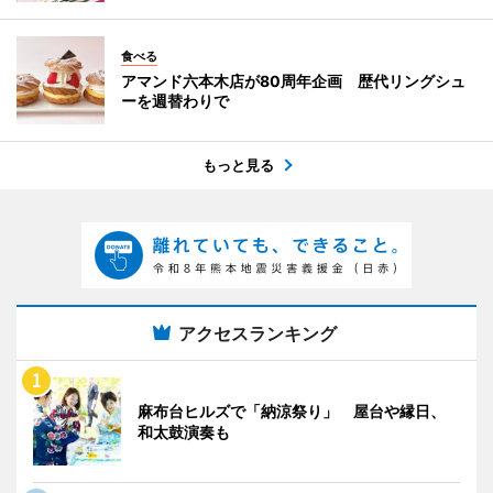
食べる
アマンド六本木店が80周年企画 歴代リングシュ
ーを週替わりで
もっと見る
アクセスランキング
麻布台ヒルズで「納涼祭り」 屋台や縁日、
和太鼓演奏も