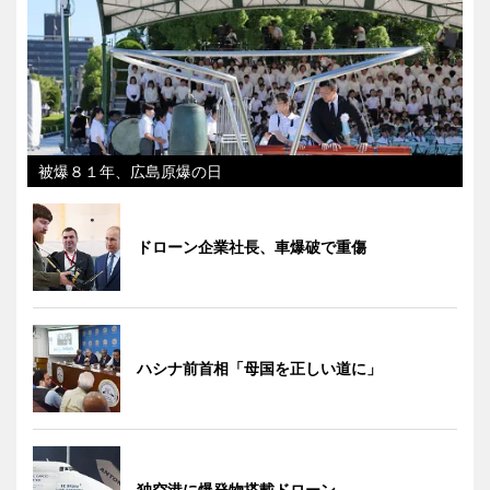
被爆８１年、広島原爆の日
ドローン企業社長、車爆破で重傷
ハシナ前首相「母国を正しい道に」
独空港に爆発物搭載ドローン